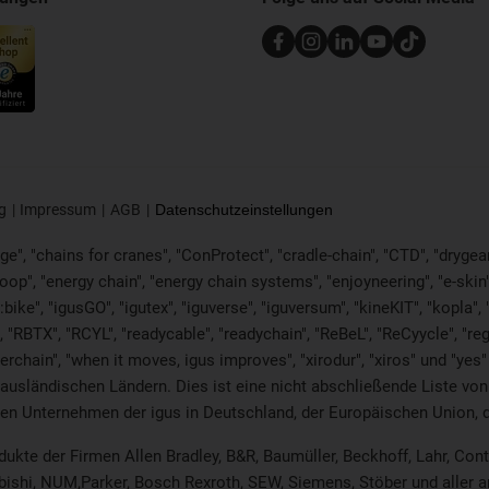
g
Impressum
AGB
Datenschutzeinstellungen
e", "chains for cranes", "ConProtect", "cradle-chain", "CTD", "drygear", 
p", "energy chain", "energy chain systems", "enjoyneering", "e-skin", "e-s
:bike", "igusGO", "igutex", "iguverse", "iguversum", "kineKIT", "kopla
 "RBTX", "RCYL", "readycable", "readychain", "ReBeL", "ReCyycle", "reg
twisterchain", "when it moves, igus improves", "xirodur", "xiros" und "
 ausländischen Ländern. Dies ist
eine nicht abschließende Liste v
en Unternehmen der igus in Deutschland, der Europäischen Union, 
odukte der Firmen Allen Bradley, B&R, Baumüller, Beckhoff, Lahr, C
ubishi, NUM,Parker, Bosch Rexroth, SEW, Siemens, Stöber und aller 