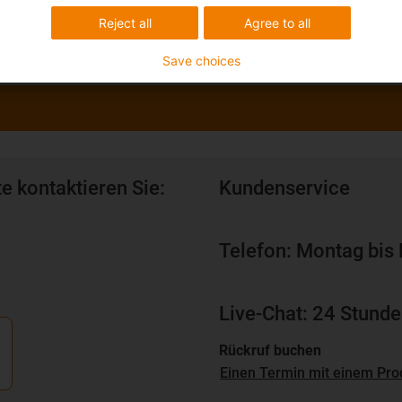
Reject all
Agree to all
Save choices
e kontaktieren Sie:
Kundenservice
Telefon: Montag bis 
Live-Chat: 24 Stunde
Rückruf buchen
Einen Termin mit einem Pro