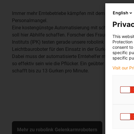
English
Immer mehr Erntebetriebe kämpfen mit dem
Personalmangel.
Privac
Eine kostengünstge Automatisierung mit schnellem ROI
soll hier Abhilfe schaffen. Forscher des Fraunhofer
This websi
Protection
Instituts (IPK) testen gerade unsere robolink
consent to 
Leichtbauroboter für den Einsatz in der Gurkenernte.
specific p
Dabei muss der automatisierte Erntehelfer mindestens
specific pu
so effektiv sein wie die Pflücker. Ein geübter Pflücker
Visit our P
schafft bis zu 13 Gurken pro Minute.
Mehr zu robolink Gelenkarmrobotern