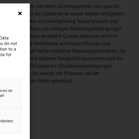
Erste Feldtests mit dem Leichtbauroboter von igus für
den Einsatz in der Gurkenernte waren bereits erfolgreich.
Der Erneroboter ist kostengünstig, leistungsstark und
zuverlässig. Auch bei widrigen Witterungsbedingungen
kann der Roboter erntereife Gurken erkennen und mit
 Data
ou do not
seinen beiden Greifarmen schonend pflücken und
ion to a
ablegen. Dabei helfen moderne Steuerungsverfahren, die
ta for
den Roboter mit taktilem Feingefühl ausstatten und die
Anpassungsfähigkeit an Umgebungsbedingungen
ermöglichen. So werden die Pflanzen bei der
automatisierten Ernte geschützt.
ences on
all
websites