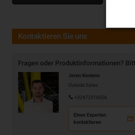
Kontaktieren Sie uns
Fragen oder Produktinformationen? Bitt
Joren Kestens
Outside Sales
+32472516926
Einen Experten
kontaktieren