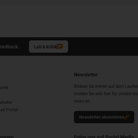
Feedback.
Lob & Kritik
Newsletter
Bleiben Sie immer auf dem Laufe
ures
melden Sie sich hier für unsere mo
news an.
Muster
ad Portal
Newsletter abonnieren
nungen
Folge uns auf Social Media