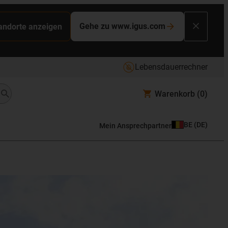
Gehe zu www.igus.com
tandorte anzeigen
Lebensdauerrechner
Warenkorb
(0)
BE
(
DE
)
Mein Ansprechpartner