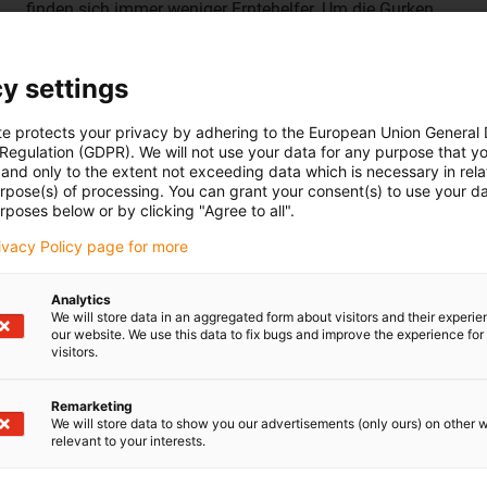
finden sich immer weniger Erntehelfer. Um die Gurken
pflücken zu können, müssen Helfer bäuchlings auf einer
Tragfläche hinter einem Fahrzeug liegen, oft
y settings
stundenlang. Der steigende Personalmangel sorgt nicht
nur für eine schwierige Planung der Ernte, sondern auch
te protects your privacy by adhering to the European Union General
für hohe Ernteeinbußen.
 Regulation (GDPR). We will not use your data for any purpose that y
Eine Automatisierungslösung würde hier Abhilfe
and only to the extent not exceeding data which is necessary in relat
urpose(s) of processing. You can grant your consent(s) to use your da
schaffen. Diese muss jedoch inbesondere für kleine
rposes below or by clicking "Agree to all".
Betriebe dieser Art kostengünstig sein, damit sie sich
lohnt. Das Fraunhofer-Institut für Produktionsanlagen
rivacy Policy page for more
und Konstruktionstechnik (IPK) arbeitet hier an einer
kostengünstigen Automatisierungslösung und setzt
Analytics
We will store data in an aggregated form about visitors and their experi
dabei unsere robolink Leichtbauroboter ein.
our website. We use this data to fix bugs and improve the experience for 
visitors.
Remarketing
We will store data to show you our advertisements (only ours) on other 
relevant to your interests.