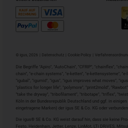
KAUF AUF
RECHNUNG
©
igus, 2026
Datenschutz
Cookie Policy
Verfahrensordnun
Die Begriffe "Apiro", "AutoChain", "CFRIP", "chainflex", "chaing
chain", "e-chain systems", "e-ketten", "e-kettensysteme", "e-loo
"igubal", "igumid", "igus", "igus improves what moves", "igus
"plastics for longer life",
"polymore",
"print2mold", "Rawbot",
"take the dryway", "tribofilament", "tribotape", "triflex", "
Köln in der Bundesrepublik Deutschland und ggf. in einigen
eingetragene Marken) der igus SE & Co. KG oder verbunden
Die igus® SE & Co. KG weist darauf hin, dass sie keine Pr
Festo, Heidenhain, Jetter, Lenze, LinMot, LTi DRiVES, Mits