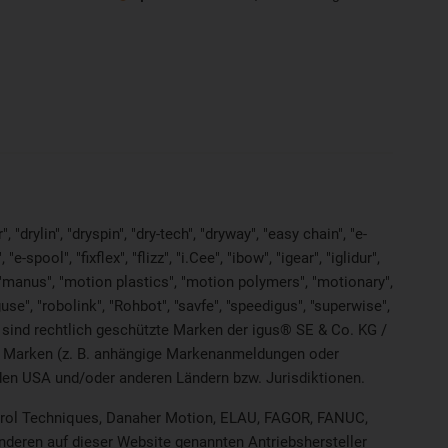
"drylin", "dryspin", "dry-tech", "dryway", "easy chain", "e-
pool", "fixflex", "flizz", "i.Cee", "ibow", "igear", "iglidur",
", "manus", "motion plastics", "motion polymers", "motionary",
use", "robolink", "Rohbot", "savfe", "speedigus", "superwise",
yes" sind rechtlich geschützte Marken der igus® SE & Co. KG /
on Marken (z. B. anhängige Markenanmeldungen oder
den USA und/oder anderen Ländern bzw. Jurisdiktionen.
ontrol Techniques, Danaher Motion, ELAU, FAGOR, FANUC,
anderen auf dieser Website genannten Antriebshersteller