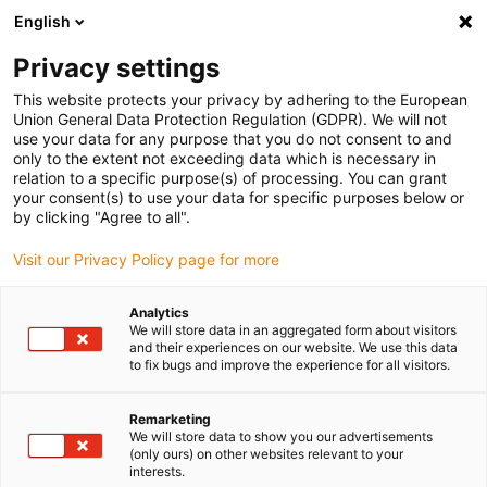
English
Bitte wählen Sie Ihren Lieferstandort
Privacy settings
Die Auswahl der Länder-/Regionsseite kann verschiedene
Faktoren wie Preis, Versandoptionen und Produktverfügbarkeit
This website protects your privacy by adhering to the European
Union General Data Protection Regulation (GDPR). We will not
beeinflussen.
use your data for any purpose that you do not consent to and
only to the extent not exceeding data which is necessary in
relation to a specific purpose(s) of processing. You can grant
Alle Standorte anzeigen
your consent(s) to use your data for specific purposes below or
by clicking "Agree to all".
Gehe zu www.igus.com
Visit our Privacy Policy page for more
Analytics
(0)
We will store data in an aggregated form about visitors
and their experiences on our website. We use this data
to fix bugs and improve the experience for all visitors.
Startseite
Linearachsen mit Zahnriemen
ZLN-40
Remarketing
We will store data to show you our advertisements
(only ours) on other websites relevant to your
interests.