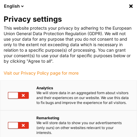
English
Bitte wählen Sie Ihren Lieferstandort
Privacy settings
Die Auswahl der Länder-/Regionsseite kann verschiedene
Faktoren wie Preis, Versandoptionen und Produktverfügbarkeit
This website protects your privacy by adhering to the European
Union General Data Protection Regulation (GDPR). We will not
beeinflussen.
use your data for any purpose that you do not consent to and
only to the extent not exceeding data which is necessary in
relation to a specific purpose(s) of processing. You can grant
Alle Standorte anzeigen
your consent(s) to use your data for specific purposes below or
by clicking "Agree to all".
Gehe zu www.igus.com
Visit our Privacy Policy page for more
Analytics
(0)
We will store data in an aggregated form about visitors
and their experiences on our website. We use this data
to fix bugs and improve the experience for all visitors.
Startseite
Linearachsen mit Zahnriemen
ZAW-1040
Remarketing
We will store data to show you our advertisements
(only ours) on other websites relevant to your
drylin® ZAW -
interests.