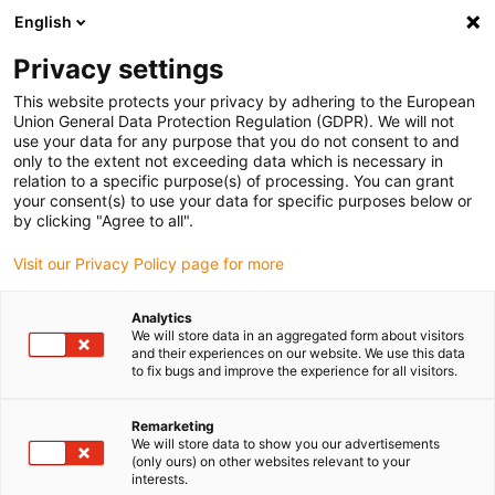
English
Bitte wählen Sie Ihren Lieferstandort
Privacy settings
Die Auswahl der Länder-/Regionsseite kann verschiedene
Faktoren wie Preis, Versandoptionen und Produktverfügbarkeit
This website protects your privacy by adhering to the European
Union General Data Protection Regulation (GDPR). We will not
beeinflussen.
use your data for any purpose that you do not consent to and
only to the extent not exceeding data which is necessary in
relation to a specific purpose(s) of processing. You can grant
Alle Standorte anzeigen
your consent(s) to use your data for specific purposes below or
by clicking "Agree to all".
Gehe zu www.igus.com
Visit our Privacy Policy page for more
Analytics
(0)
We will store data in an aggregated form about visitors
and their experiences on our website. We use this data
to fix bugs and improve the experience for all visitors.
Startseite
SHT-Baureihe
SHT-ES
Remarketing
We will store data to show you our advertisements
(only ours) on other websites relevant to your
Edelstahl-Linearmodule
interests.