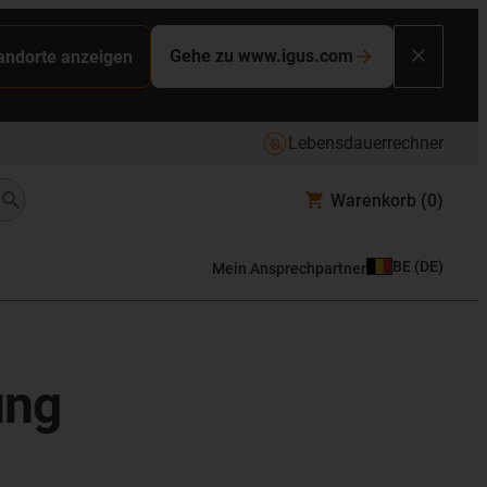
Gehe zu www.igus.com
tandorte anzeigen
Lebensdauerrechner
Warenkorb
(0)
BE
(
DE
)
Mein Ansprechpartner
ung