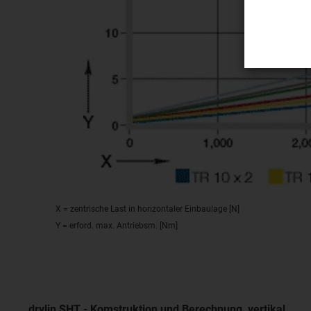
X = zentrische Last in horizontaler Einbaulage [N]
Y = erford. max. Antriebsm. [Nm]
drylin SHT - Komstruktion und Berechnung, vertikal