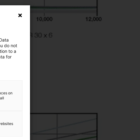
 Data
ou do not
ion to a
ta for
ences on
all
websites