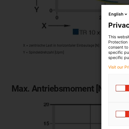
English
Privac
This websi
Protection
X = zentrische Last in horizontaler Einbaulage [N]
consent to 
specific p
Y = Spindeldrehzahl [Upm]
specific pu
Visit our P
Max. Antriebsmoment [Nm]