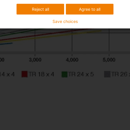
Reject all
Agree to all
Save choices