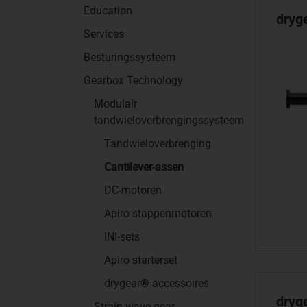
Education
dryg
Services
Besturingssysteem
Gearbox Technology
Modulair
tandwieloverbrengingssysteem
Tandwieloverbrenging
Cantilever-assen
DC-motoren
Apiro stappenmotoren
INI-sets
Apiro starterset
drygear® accessoires
dryg
Strain wave gear