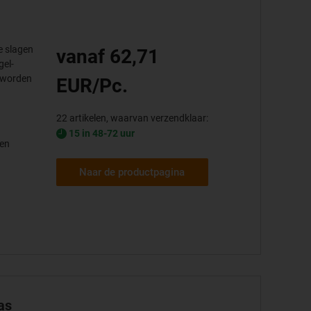
e slagen
vanaf 62,71
gel-
s worden
EUR/Pc.
22 artikelen, waarvan verzendklaar:
15 in 48-72 uur
den
Naar de productpagina
as