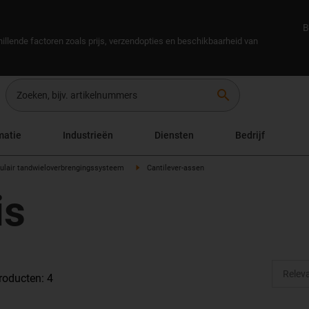
B
illende factoren zoals prijs, verzendopties en beschikbaarheid van
search
matie
Industrieën
Diensten
Bedrijf
lair tandwieloverbrengingssysteem
Cantilever-assen
is
roducten: 4