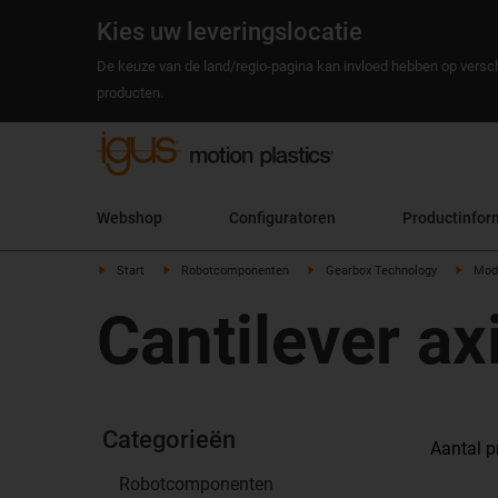
Kies uw leveringslocatie
De keuze van de land/regio-pagina kan invloed hebben op versch
producten.
Webshop
Configuratoren
Productinfor
Start
Robotcomponenten
Gearbox Technology
Modu
Cantilever ax
Categorieën
Aantal p
Robotcomponenten