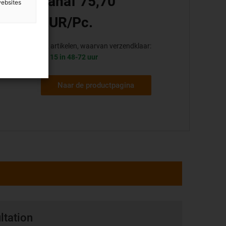
vanaf 75,70
websites
le
EUR/Pc.
22 artikelen, waarvan verzendklaar:
15 in 48-72 uur
Naar de productpagina
ltation