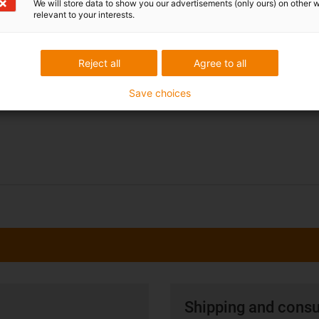
We will store data to show you our advertisements (only ours) on other 
Motorised or manual adjustment possib
relevant to your interests.
Wide range of accessories available
Suitable for splash water
Reject all
Agree to all
Easy
Lubrication-free
Save choices
Clearance arm
Shipping and consu