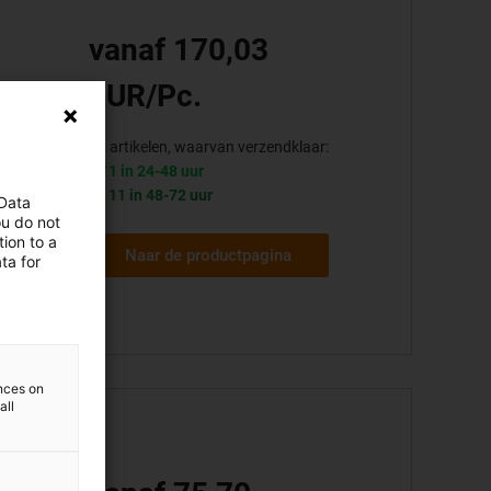
vanaf 170,03
EUR/Pc.
22 artikelen, waarvan verzendklaar:
1 in 24-48 uur
11 in 48-72 uur
 Data
ou do not
ion to a
Naar de productpagina
ta for
ences on
all