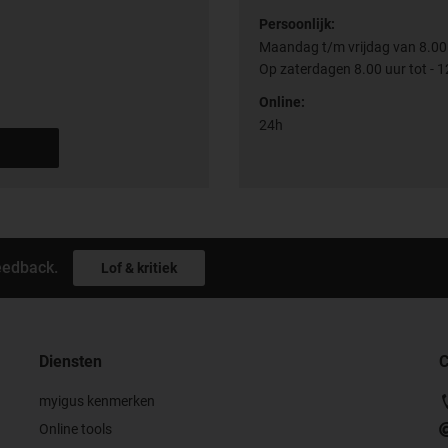
Persoonlijk:
Maandag t/m vrijdag van 8.00 
Op zaterdagen 8.00 uur tot - 1
Online:
24h
eedback.
Lof & kritiek
Diensten
C
myigus kenmerken
Online tools