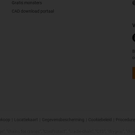
Gratis monsters
CAD download portaal
V
B
o
nkoop
|
Locatiekaart
|
Gegevensbescherming
|
Cookiebeleid
|
Procedure
, "chains for cranes", "ConProtect", "cradle-chain", "CTD", "drygear", "drylin"