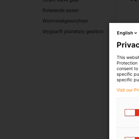
Roterende assen
Wormwielgewrichten
drygear® planetary gearbox
English
Privac
This websi
Protection
consent to 
specific p
specific pu
Visit our P
dryge