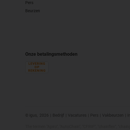
Pers
Beurzen
Onze betalingsmethoden
LEVERING
OP
REKENING
© igus,
2026
|
Bedrijf
|
Vacatures
|
Pers
|
Vakbeurzen
|
I
The termen "Apiro", "AutoChain", "CFRIP", "chainflex", "chainge"