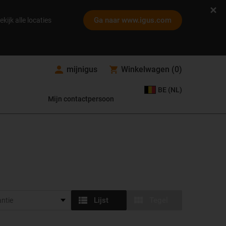
Ga naar www.igus.com
ekijk alle locaties
mijnigus
Winkelwagen
(
0
)
BE (NL)
Mijn contactpersoon
Lijst
Tegel