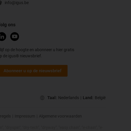
info@igus.be
olg ons
lijf op de hoogte en abonneer u hier gratis
p de igus® nieuwsbrief.
Abonneer u op de nieuwsbrief
Taal:
Nederlands
|
Land:
België
regels
|
Impressum
|
Algemene voorwaarden
, "dryspin", "dry-tech", "dryway", "easy chain", "e-chain", "e-