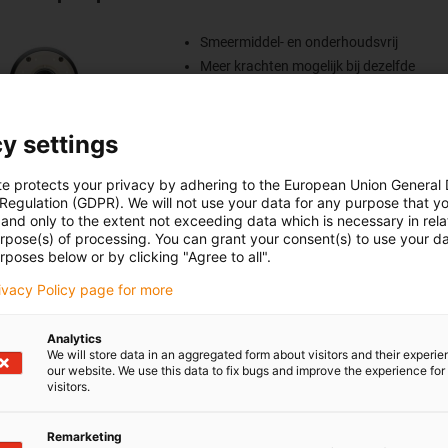
Smeermiddel- en onderhoudsvrij
Meer krachten mogelijk bij dezelfde
inbouwruimte
Hoge efficiëncy
Grote positionele nauwkeurigheid
y settings
Overbrenging: 4
te protects your privacy by adhering to the European Union General
 Regulation (GDPR). We will not use your data for any purpose that y
and only to the extent not exceeding data which is necessary in relat
urpose(s) of processing. You can grant your consent(s) to use your da
rposes below or by clicking "Agree to all".
rivacy Policy page for more
Analytics
We will store data in an aggregated form about visitors and their experi
our website. We use this data to fix bugs and improve the experience for 
visitors.
ar® Apiro cantilever axis with coupling
Remarketing
General properties: