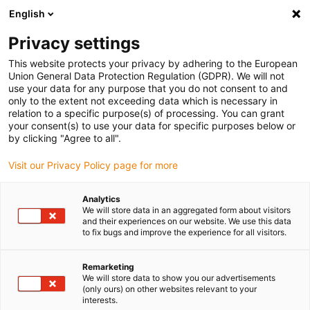
English
Kies uw leveringslocatie
Privacy settings
De keuze van de land/regio-pagina kan invloed hebben
op verschillende factoren zoals prijs, verzendopties en
This website protects your privacy by adhering to the European
beschikbaarheid van producten.
Union General Data Protection Regulation (GDPR). We will not
use your data for any purpose that you do not consent to and
Ga naar
only to the extent not exceeding data which is necessary in
Bekijk alle locaties
www.igus.com
relation to a specific purpose(s) of processing. You can grant
your consent(s) to use your data for specific purposes below or
by clicking "Agree to all".
search
(
0
)
Visit our Privacy Policy page for more
search
Start
...
Dryve-ervaring & voorbeeldprogramma's
Analytics
We will store data in an aggregated form about visitors
drylin® E dryve Experience
and their experiences on our website. We use this data
to fix bugs and improve the experience for all visitors.
& voorbeeldprogramma's
Remarketing
We will store data to show you our advertisements
(only ours) on other websites relevant to your
interests.