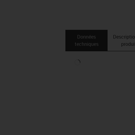
Données
Descripti
techniques
produi