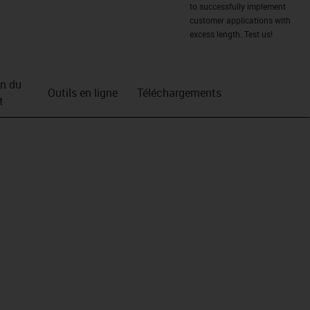
to successfully implement
customer applications with
excess length. Test us!
on du
Outils en ligne
Téléchargements
t