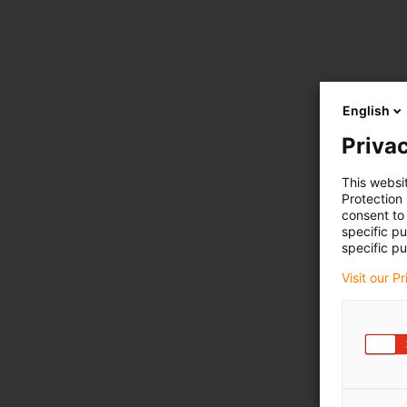
English
Privac
This websi
Protection
consent to 
specific p
specific pu
Visit our P