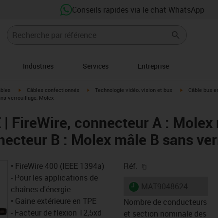
Conseils rapides via le chat WhatsApp
Industries
Services
Entreprise
igus-icon-arrow-right
igus-icon-arrow-right
igus-icon-arro
âbles
Câbles confectionnés
Technologie vidéo, vision et bus
Câble bus en
ans verrouillage, Molex
 | FireWire, connecteur A : Molex
necteur B : Molex mâle B sans ver
igus-icon-copy-clipb
• FireWire 400 (IEEE 1394a)
Réf.
- Pour les applications de
igus-icon-lieferzeit
MAT9048624
chaînes d'énergie
• Gaine extérieure en TPE
Nombre de conducteurs
- Facteur de flexion 12,5xd
et section nominale des