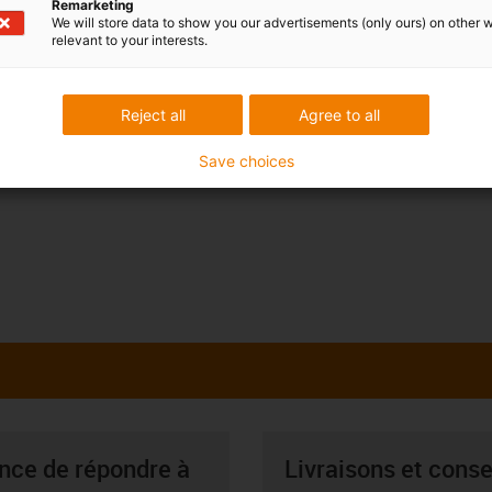
Remarketing
We will store data to show you our advertisements (only ours) on other 
relevant to your interests.
Reject all
Agree to all
Save choices
ance de répondre à
Livraisons et conse