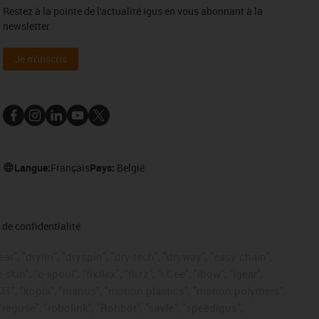
Restez à la pointe de l'actualité igus en vous abonnant à la
newsletter
Je m'inscris
Langue:
Français
Pays:
België
de confidentialité
r", "drylin", "dryspin", "dry-tech", "dryway", "easy chain",
", "e-spool", "fixflex", "flizz", "i.Cee", "ibow", "igear",
eKIT", "kopla", "manus", "motion plastics", "motion polymers",
"reguse", "robolink", "Rohbot", "savfe", "speedigus",