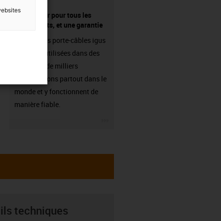
websites
fournisseur pour tous les
composants, et une garantie
Les chaînes porte-câbles igus
sont déjà utilisées dans des
centaines de milliers
d'applications partout dans le
monde et y fonctionnent de
manière fiable.
igus-icon-3arrow
ils techniques