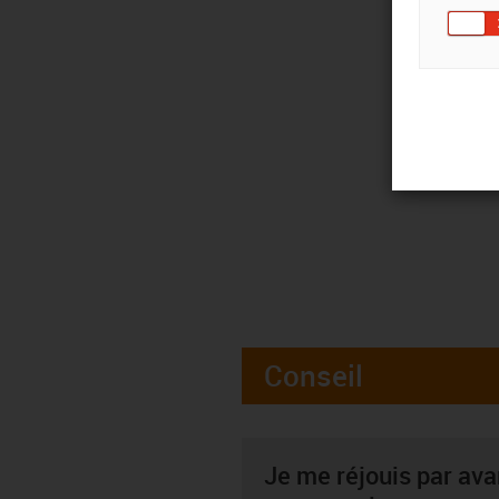
Conseil
Je me réjouis par av