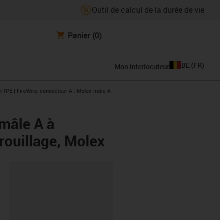
Outil de calcul de la durée de vie
Panier
(0)
BE
(
FR
)
Mon interlocuteur
w-right
 TPE | FireWire, connecteur A : Molex mâle A
 mâle A à
rouillage, Molex
oard