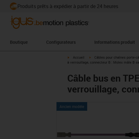
Produits prêts à expédier à partir de 24 heures
Boutique
Configurateurs
Informations produit
igus-icon-arrow-right
igus-icon-arrow-right
Accueil
Câbles pour chaînes porte-c
à verrouillage, connecteur B : Molex mâle B s
Câble bus en TPE
verrouillage, con
Ancien modèle