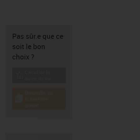
Pas sûr.e que ce
soit le bon
choix ?
Calcul de la
igus-icon-lebensdauerrechner
durée de vie
Demander un
échantillon
igus-icon-gratismuster
gratuit