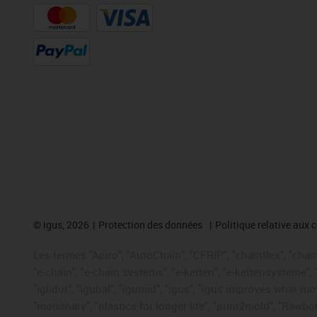
©
igus, 2026
Protection des données
Politique relative aux 
Les termes "Apiro", "AutoChain", "CFRIP", "chainflex", "chaing
"e-chain", "e-chain systems", "e-ketten", "e-kettensysteme", "e
"iglidur", "igubal", "igumid", "igus", "igus improves what mo
"motionary", "plastics for longer life", "print2mold", "Rawbo