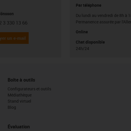
Par téléphone
Jönsson
Du lundi au vendredi de 8h à 1
Permanence assurée par l'All
2 3 330 13 66
con-phone
Online
yer un e-mail
Chat disponible
24h/24
Boîte à outils
Configurateurs et outils
Médiathèque
Stand virtuel
Blog
Évaluation