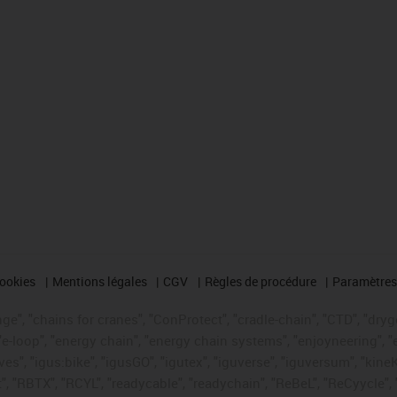
cookies
Mentions légales
CGV
Règles de procédure
Paramètres 
e", "chains for cranes", "ConProtect", "cradle-chain", "CTD", "drygea
-loop", "energy chain", "energy chain systems", "enjoyneering", "e-skin
ves", "igus:bike", "igusGO", "igutex", "iguverse", "iguversum", "kin
t", "RBTX", "RCYL", "readycable", "readychain", "ReBeL", "ReCyycle", 