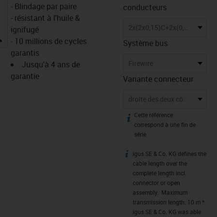
- Blindage par paire
conducteurs
- résistant à l'huile &
2x(2x0,15)C+2x(0,34)C
ignifugé
igus-icon-lupe
- 10 millions de cycles
Système bus
garantis
Firewire
Jusqu'à 4 ans de
garantie
Variante connecteur
droite des deux côtés
Cette référence
igus-icon-info
correspond à une fin de
série
igus SE & Co. KG defines the
igus-icon-info
cable length over the
complete length incl.
connector or open
assembly. Maximum
transmission length: 10 m *
igus SE & Co. KG was able