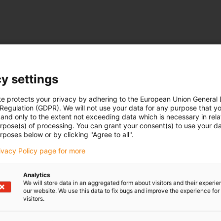
y settings
te protects your privacy by adhering to the European Union General
 Regulation (GDPR). We will not use your data for any purpose that y
and only to the extent not exceeding data which is necessary in relat
urpose(s) of processing. You can grant your consent(s) to use your da
rposes below or by clicking "Agree to all".
rivacy Policy page for more
Analytics
We will store data in an aggregated form about visitors and their experi
our website. We use this data to fix bugs and improve the experience for 
visitors.