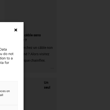
Acheter un câble sans
connecteur ?
Vous recherchez un câble non
 Data
ou do not
confectionné ? Alors visitez
ion to a
notre boutique chainflex.
ta for
igus-icon-3arrow
Un
seul
ences on
all