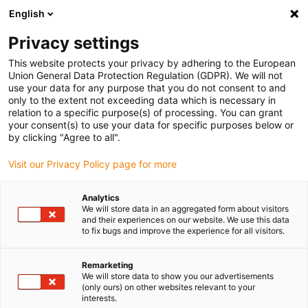
English
(0)
Privacy settings
igus-icon-arrow-right
igus-icon-arrow-right
igus-icon-arrow-right
Accueil
Câbles pour chaînes porte-câbles
Câbles confectionnés
This website protects your privacy by adhering to the European
igus-icon-arrow-right
igus-icon-arrow-right
Technologie vidéo, vision et bus
Câble bus | USB 2.0, TPE, connecteur A
Union General Data Protection Regulation (GDPR). We will not
: USB 2.0 type A, connecteur B : USB 2.0 type A (femelle)
use your data for any purpose that you do not consent to and
only to the extent not exceeding data which is necessary in
Câble bus | USB 2.0, TPE,
relation to a specific purpose(s) of processing. You can grant
your consent(s) to use your data for specific purposes below or
connecteur A : USB 2.0 type A,
by clicking "Agree to all".
connecteur B : USB 2.0 type A
Visit our Privacy Policy page for more
(femelle)
Analytics
We will store data in an aggregated form about visitors
and their experiences on our website. We use this data
to fix bugs and improve the experience for all visitors.
Remarketing
We will store data to show you our advertisements
(only ours) on other websites relevant to your
interests.