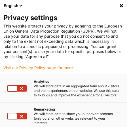
English
(0)
Privacy settings
igus-icon-arrow-right
igus-icon-arrow-right
igus-icon-arrow-right
Accueil
Câbles pour chaînes porte-câbles
Câbles confectionnés
This website protects your privacy by adhering to the European
igus-icon-arrow-right
igus-icon-arrow-right
igus-icon-arrow-right
Technologie vidéo, vision et bus
USB 2.0
Câble bus | USB 2.0,
Union General Data Protection Regulation (GDPR). We will not
TPE, connecteur A : USB 2.0 type A, connecteur B : USB 2.0 type A
use your data for any purpose that you do not consent to and
only to the extent not exceeding data which is necessary in
Câble bus | USB 2.0, TPE,
relation to a specific purpose(s) of processing. You can grant
your consent(s) to use your data for specific purposes below or
connecteur A : USB 2.0 type A,
by clicking "Agree to all".
connecteur B : USB 2.0 type A
Visit our Privacy Policy page for more
Analytics
We will store data in an aggregated form about visitors
and their experiences on our website. We use this data
to fix bugs and improve the experience for all visitors.
Remarketing
We will store data to show you our advertisements
(only ours) on other websites relevant to your
interests.