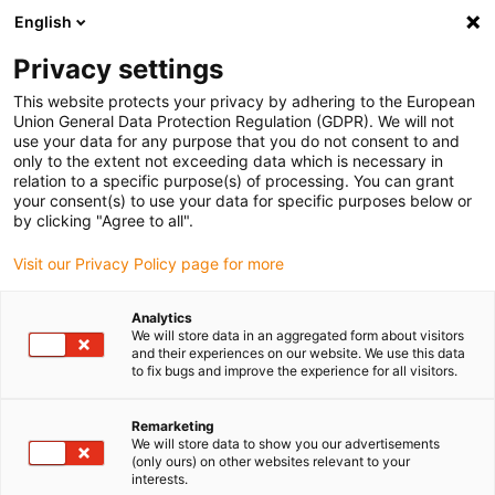
English
(0)
Privacy settings
igus-icon-arrow-right
igus-icon-arrow-right
igus-icon-arrow-right
igus-ico
Accueil
connecteurs compris
TE Connectivity (Intercontec)
This website protects your privacy by adhering to the European
igus-icon-arrow-right
Série B / 923
Connecteur standard série B, connecteur de puissance M23
Union General Data Protection Regulation (GDPR). We will not
use your data for any purpose that you do not consent to and
Connecteur standard série B,
only to the extent not exceeding data which is necessary in
relation to a specific purpose(s) of processing. You can grant
connecteur de puissance M23
your consent(s) to use your data for specific purposes below or
by clicking "Agree to all".
Visit our Privacy Policy page for more
Analytics
We will store data in an aggregated form about visitors
and their experiences on our website. We use this data
to fix bugs and improve the experience for all visitors.
igus-icon-lupe
igus-icon-lupe
igus-icon-lupe
igus-icon-lupe
igus-icon-lupe
Remarketing
1 sur 5
We will store data to show you our advertisements
(only ours) on other websites relevant to your
igus-icon-arrow-left
igus-icon-arrow-r
interests.