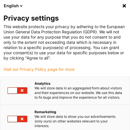
English
(0)
Privacy settings
igus-icon-arrow-right
igus-icon-arrow-right
igus-icon-arrow-right
Accueil
Câbles pour chaînes porte-câbles
Câbles confectionnés
This website protects your privacy by adhering to the European
igus-icon-arrow-right
igus-icon-arrow-right
igus-i
Câble moteur au standard fabricant
peut être utilisé avec Jetter
Union General Data Protection Regulation (GDPR). We will not
Câble de puissance pour moteurs readycable® selon les standards Jetter câble n°
use your data for any purpose that you do not consent to and
26.1, câble de base TPE 7,5 x d
only to the extent not exceeding data which is necessary in
relation to a specific purpose(s) of processing. You can grant
Câble de puissance pour
your consent(s) to use your data for specific purposes below or
by clicking "Agree to all".
moteurs readycable® selon les
Visit our Privacy Policy page for more
standards Jetter câble n° 26.1,
câble de base TPE 7,5 x d
Analytics
We will store data in an aggregated form about visitors
and their experiences on our website. We use this data
to fix bugs and improve the experience for all visitors.
Remarketing
We will store data to show you our advertisements
(only ours) on other websites relevant to your
interests.