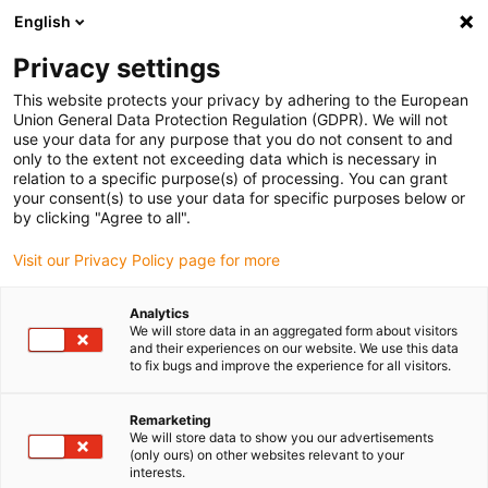
English
(0)
Privacy settings
igus-icon-arrow-right
igus-icon-arrow-right
igus-icon-arrow-right
igus-ico
Accueil
connecteurs compris
TE Connectivity (Intercontec)
This website protects your privacy by adhering to the European
Série S / 623
Union General Data Protection Regulation (GDPR). We will not
use your data for any purpose that you do not consent to and
only to the extent not exceeding data which is necessary in
relation to a specific purpose(s) of processing. You can grant
Intercontec série S/623
your consent(s) to use your data for specific purposes below or
by clicking "Agree to all".
Visit our Privacy Policy page for more
Analytics
We will store data in an aggregated form about visitors
and their experiences on our website. We use this data
to fix bugs and improve the experience for all visitors.
Remarketing
Liste
Mosaïque
We will store data to show you our advertisements
(only ours) on other websites relevant to your
interests.