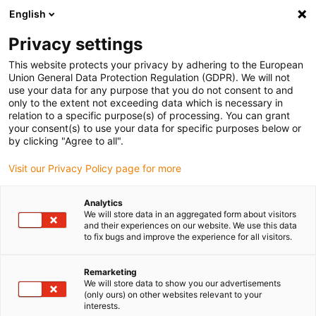
English
(0)
Privacy settings
igus-icon-arrow-right
igus-icon-arrow-right
igus-icon-arrow-right
igus-icon-arrow-right
igus-i
Accueil
connecteurs compris
Module Connect
Modules
This website protects your privacy by adhering to the European
Pneumatic
Union General Data Protection Regulation (GDPR). We will not
use your data for any purpose that you do not consent to and
only to the extent not exceeding data which is necessary in
relation to a specific purpose(s) of processing. You can grant
Pneumatic
your consent(s) to use your data for specific purposes below or
by clicking "Agree to all".
Visit our Privacy Policy page for more
Analytics
We will store data in an aggregated form about visitors
and their experiences on our website. We use this data
to fix bugs and improve the experience for all visitors.
Liste
Mosaïque
Remarketing
We will store data to show you our advertisements
(only ours) on other websites relevant to your
Nombre de produits :
0
interests.