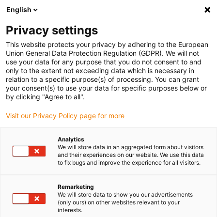
English
(0)
Privacy settings
igus-icon-arrow-right
igus-icon-arrow-right
igus-icon-arrow-right
igus-icon-arrow-right
igus-i
Accueil
connecteurs compris
Module Connect
Modules
This website protects your privacy by adhering to the European
Power & Signal
Union General Data Protection Regulation (GDPR). We will not
use your data for any purpose that you do not consent to and
only to the extent not exceeding data which is necessary in
relation to a specific purpose(s) of processing. You can grant
Power & Signal
your consent(s) to use your data for specific purposes below or
by clicking "Agree to all".
Visit our Privacy Policy page for more
Analytics
We will store data in an aggregated form about visitors
and their experiences on our website. We use this data
to fix bugs and improve the experience for all visitors.
Liste
Mosaïque
Remarketing
We will store data to show you our advertisements
(only ours) on other websites relevant to your
Nombre de produits :
0
interests.