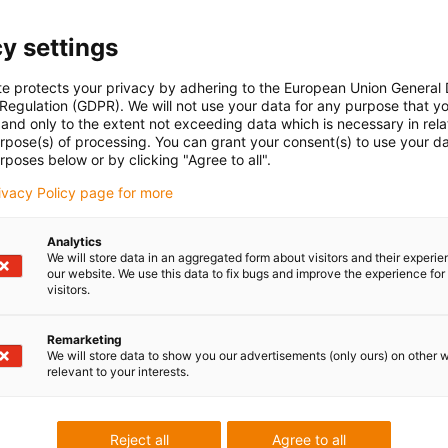
Aucun produit disponible dans cette catégorie pour l’instant. 
d'une solution sur mesure ? Adressez-vous vite au chat en dir
y settings
message !
te protects your privacy by adhering to the European Union General
 Regulation (GDPR). We will not use your data for any purpose that y
and only to the extent not exceeding data which is necessary in relat
urpose(s) of processing. You can grant your consent(s) to use your da
rposes below or by clicking "Agree to all".
rivacy Policy page for more
ils
Newsletter
rs et outils
Restez à la pointe de l'actualité 
Analytics
e
abonnant à la newsletter
We will store data in an aggregated form about visitors and their experi
l
our website. We use this data to fix bugs and improve the experience for 
visitors.
Je m'inscris
Remarketing
We will store data to show you our advertisements (only ours) on other 
relevant to your interests.
Reject all
Agree to all