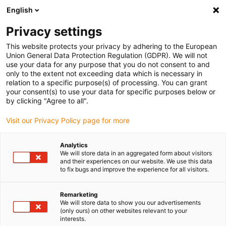
English
(0)
Privacy settings
igus-icon-arrow-right
igus-icon-arrow-right
igus-icon-arrow-right
Accueil
Robots
Robots à bras articulé
This website protects your privacy by adhering to the European
Union General Data Protection Regulation (GDPR). We will not
use your data for any purpose that you do not consent to and
only to the extent not exceeding data which is necessary in
Bras de robot complets
relation to a specific purpose(s) of processing. You can grant
your consent(s) to use your data for specific purposes below or
by clicking "Agree to all".
Visit our Privacy Policy page for more
Les bras robolink® permettent d'automatiser simplement et à
moindres coûts des opérations monotones et dangereuses. igus®
Analytics
propose à cette fin des bras articulés complets sans pince, d'une
We will store data in an aggregated form about visitors
part. D'autre part, des bras articulés peuvent être configurés sur
and their experiences on our website. We use this data
to fix bugs and improve the experience for all visitors.
mesure avec le designer robolink® et équipés d'une pince de la
société SCHUNK ou de la ventouse de levage de MM Engineering.
Cet outil permet en outre de simuler les séquences de mouvements
Remarketing
We will store data to show you our advertisements
du robot afin de pouvoir mieux se représenter l'application. Aux
(only ours) on other websites relevant to your
clients qui le souhaitent, la société Commonplace Robotics GmbH
interests.
propose une commande industrielle adaptée à robolink® D qui