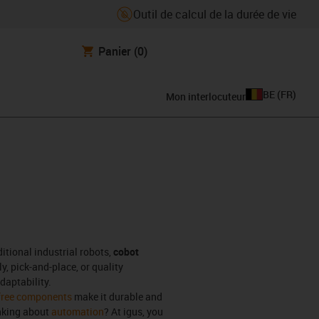
Outil de calcul de la durée de vie
Panier
(0)
BE
(
FR
)
Mon interlocuteur
itional industrial robots,
cobot
, pick-and-place, or quality
daptability.
-free components
make it durable and
inking about
automation
? At igus, you