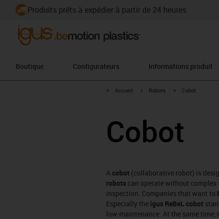
Produits prêts à expédier à partir de 24 heures
Boutique
Configurateurs
Informations produit
igus-icon-arrow-right
igus-icon-arrow-right
igus-icon-arrow-ri
Accueil
Robots
Cobot
Cobot
A
cobot
(collaborative robot) is desi
robots
can operate without complex sa
inspection. Companies that want to
Especially the
igus ReBeL cobot
stand
low-maintenance. At the same time, i