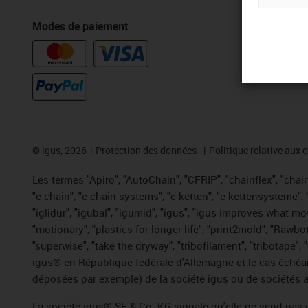
Modes de paiement
Évaluation
©
igus, 2026
Protection des données
Politique relative aux 
Les termes "Apiro", "AutoChain", "CFRIP", "chainflex", "chaing
"e-chain", "e-chain systems", "e-ketten", "e-kettensysteme", "e
"iglidur", "igubal", "igumid", "igus", "igus improves what mo
"motionary", "plastics for longer life", "print2mold", "Rawbo
"superwise", "take the dryway", "tribofilament", "tribotape",
igus® en République fédérale d'Allemagne et le cas échéan
déposées par exemple) de la société igus ou de sociétés af
La société igus® SE & Co. KG signale qu'elle ne vend pas 