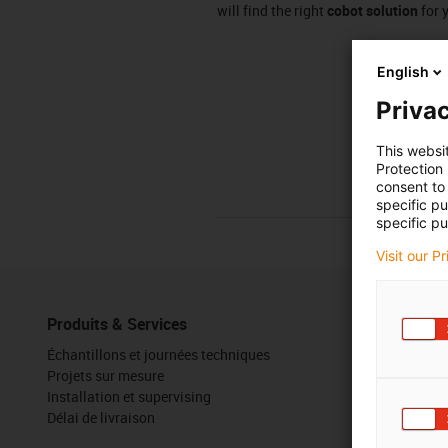
will find the right
cobot solution
for 
English
Privac
This websi
Protection
consent to 
specific p
specific pu
Visit our P
Produits & Services
Boîte à out
Échantillons et journées techniques
Configurateu
Projets sur mesure
Médiathèqu
Installation et supervising
Stand virtue
Délai de livraison
Blog