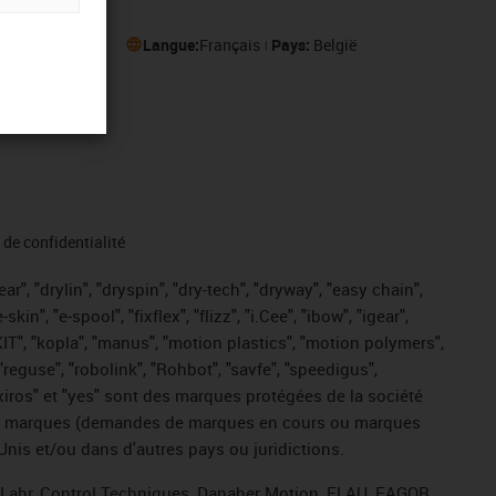
Langue:
Français
Pays:
België
de confidentialité
r", "drylin", "dryspin", "dry-tech", "dryway", "easy chain",
", "e-spool", "fixflex", "flizz", "i.Cee", "ibow", "igear",
eKIT", "kopla", "manus", "motion plastics", "motion polymers",
"reguse", "robolink", "Rohbot", "savfe", "speedigus",
, "xiros" et "yes" sont des marques protégées de la société
ive de marques (demandes de marques en cours ou marques
Unis et/ou dans d'autres pays ou juridictions.
, Lahr, Control Techniques, Danaher Motion, ELAU, FAGOR,