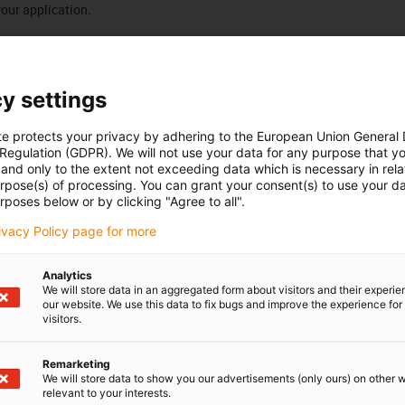
your application.
Nombre de produits :
0
Liste
Mosaïq
y settings
Aucun produit disponible dans cette catégorie pour l’instant. 
d'une solution sur mesure ? Adressez-vous vite au chat en dir
te protects your privacy by adhering to the European Union General
 Regulation (GDPR). We will not use your data for any purpose that y
message !
and only to the extent not exceeding data which is necessary in relat
urpose(s) of processing. You can grant your consent(s) to use your da
rposes below or by clicking "Agree to all".
rivacy Policy page for more
Analytics
ils
Newsletter
We will store data in an aggregated form about visitors and their experi
our website. We use this data to fix bugs and improve the experience for 
rs et outils
Restez à la pointe de l'actualité 
visitors.
e
abonnant à la newsletter
l
Remarketing
We will store data to show you our advertisements (only ours) on other 
Je m'inscris
relevant to your interests.