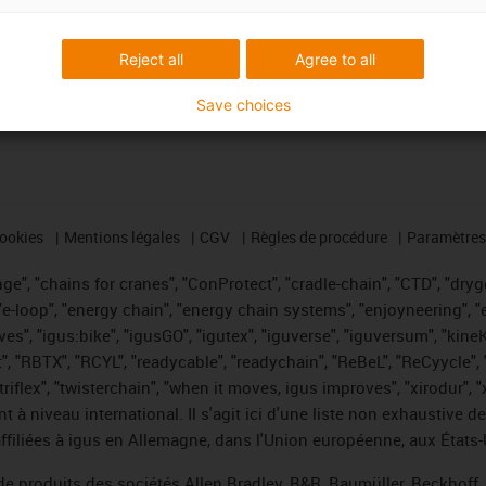
Reject all
Agree to all
Save choices
cookies
Mentions légales
CGV
Règles de procédure
Paramètres 
e", "chains for cranes", "ConProtect", "cradle-chain", "CTD", "drygea
-loop", "energy chain", "energy chain systems", "enjoyneering", "e-skin
ves", "igus:bike", "igusGO", "igutex", "iguverse", "iguversum", "kin
t", "RBTX", "RCYL", "readycable", "readychain", "ReBeL", "ReCyycle", 
 "triflex", "twisterchain", "when it moves, igus improves", "xirodur"
t à niveau international. Il s'agit ici d'une liste non exhaust
filiées à igus en Allemagne, dans l'Union européenne, aux États-
de produits des sociétés Allen Bradley, B&R, Baumüller, Beckhoff