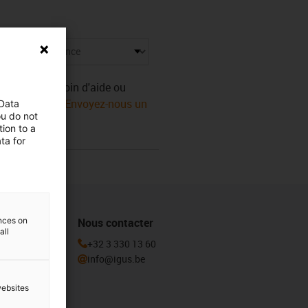
ue
Vous avez besoin d'aide ou
ect igus® ! Ou
Envoyez-nous un
 Data
ou do not
ion to a
ta for
Nous contacter
ences on
all
igus en vous
+32 3 330 13 60
info@igus.be
websites