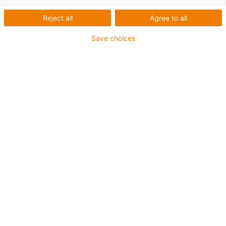
Reject all
Agree to all
1 sur 6
igus-icon-arrow-left
igus-icon-arrow-r
Save choices
Hauteur interne [Hi]
45 mm
Diamètre de câble maxi
42 mm
Principe d'ouverture
Ouverture côté extérieur
Largeur intérieure [Bi]
50 mm
Rayon de courbure [R]
75 mm