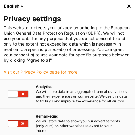
English
(0)
Privacy settings
igus-icon-arrow-right
igus-icon-arrow-right
igus-icon-arrow-right
Accueil
Chaînes porte-câbles
Chaînes porte-câbles pour
This website protects your privacy by adhering to the European
igus-icon-arrow-right
mouvements linéaires
Chaîne porte-câbles série 3500 | Ouverture des deux
Union General Data Protection Regulation (GDPR). We will not
côtés dans le rayon externe | Hauteur intérieure : 45 mm
use your data for any purpose that you do not consent to and
only to the extent not exceeding data which is necessary in
Chaîne porte-câbles série
relation to a specific purpose(s) of processing. You can grant
your consent(s) to use your data for specific purposes below or
3500 | Ouverture des deux
by clicking "Agree to all".
côtés dans le rayon externe |
Visit our Privacy Policy page for more
Hauteur intérieure : 45 mm
Analytics
We will store data in an aggregated form about visitors
and their experiences on our website. We use this data
to fix bugs and improve the experience for all visitors.
Remarketing
We will store data to show you our advertisements
(only ours) on other websites relevant to your
interests.
igus-icon-lupe
igus-icon-lupe
igus-icon-lupe
igus-icon-lupe
igus-icon-lupe
igus-icon-lupe