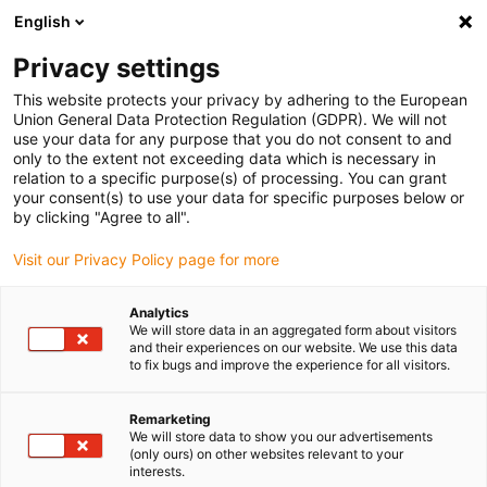
English
(0)
Privacy settings
igus-icon-arrow-right
igus-icon-arrow-right
igus-icon-arrow-right
Accueil
Chaînes porte-câbles
Chaînes porte-câbles pour
This website protects your privacy by adhering to the European
igus-icon-arrow-right
mouvements linéaires
Chaîne porte-câbles série 1450 | Ouverture des deux
Union General Data Protection Regulation (GDPR). We will not
côtés dans le rayon interne, fermée dans le rayon externe | Hauteur intérieure : 21
use your data for any purpose that you do not consent to and
mm
only to the extent not exceeding data which is necessary in
relation to a specific purpose(s) of processing. You can grant
Chaîne porte-câbles série
your consent(s) to use your data for specific purposes below or
by clicking "Agree to all".
1450 | Ouverture des deux
Visit our Privacy Policy page for more
côtés dans le rayon interne,
fermée dans le rayon externe |
Analytics
We will store data in an aggregated form about visitors
Hauteur intérieure : 21 mm
and their experiences on our website. We use this data
to fix bugs and improve the experience for all visitors.
Remarketing
We will store data to show you our advertisements
(only ours) on other websites relevant to your
interests.