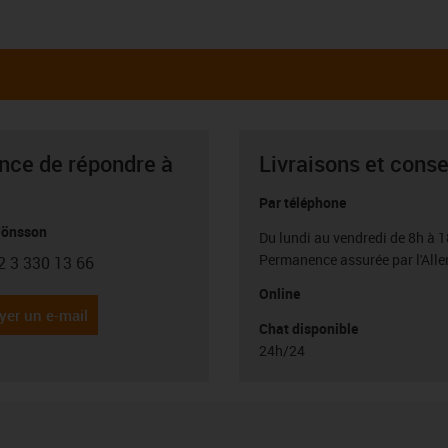
ance de répondre à
Livraisons et conse
Par téléphone
Jönsson
Du lundi au vendredi de 8h à 1
Permanence assurée par l'All
2 3 330 13 66
con-phone
Online
yer un e-mail
Chat disponible
24h/24