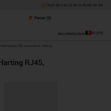
Outil de calcul de la durée de vie
Panier
(0)
BE
(
FR
)
Mon interlocuteur
ight
onfectionnés, TPE, connecteur A : Harting
Harting RJ45,
oard