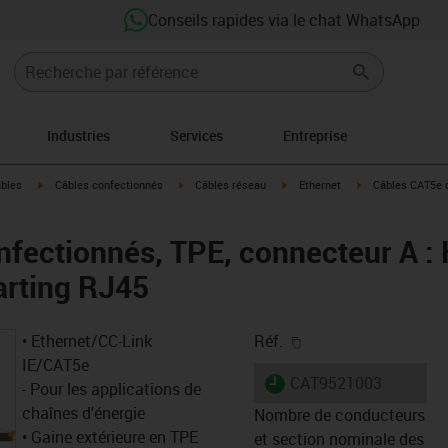
Conseils rapides via le chat WhatsApp
Industries
Services
Entreprise
igus-icon-arrow-right
igus-icon-arrow-right
igus-icon-arrow-right
igus-icon-arrow-r
âbles
Câbles confectionnés
Câbles réseau
Ethernet
Câbles CAT5e c
fectionnés, TPE, connecteur A : 
arting RJ45
igus-icon-copy-clipb
• Ethernet/CC-Link
Réf.
IE/CAT5e
igus-icon-lieferzeit
CAT9521003
- Pour les applications de
chaînes d'énergie
Nombre de conducteurs
• Gaine extérieure en TPE
et section nominale des