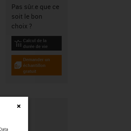
Pas sûr.e que ce
soit le bon
choix ?
Calcul de la
igus-icon-lebensdauerrechner
durée de vie
Demander un
échantillon
igus-icon-gratismuster
gratuit
 Data