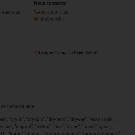
Nous contacter
igus en vous
+32 3 330 13 60
info@igus.be
Langue:
Français
Pays:
België
de confidentialité
r", "drylin", "dryspin", "dry-tech", "dryway", "easy chain",
", "e-spool", "fixflex", "flizz", "i.Cee", "ibow", "igear",
eKIT", "kopla", "manus", "motion plastics", "motion polymers",