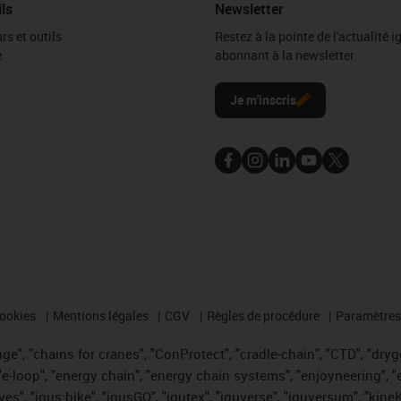
ils
Newsletter
rs et outils
Restez à la pointe de l'actualité 
e
abonnant à la newsletter
l
Je m'inscris
cookies
Mentions légales
CGV
Règles de procédure
Paramètres 
e", "chains for cranes", "ConProtect", "cradle-chain", "CTD", "drygea
-loop", "energy chain", "energy chain systems", "enjoyneering", "e-skin
ves", "igus:bike", "igusGO", "igutex", "iguverse", "iguversum", "kin