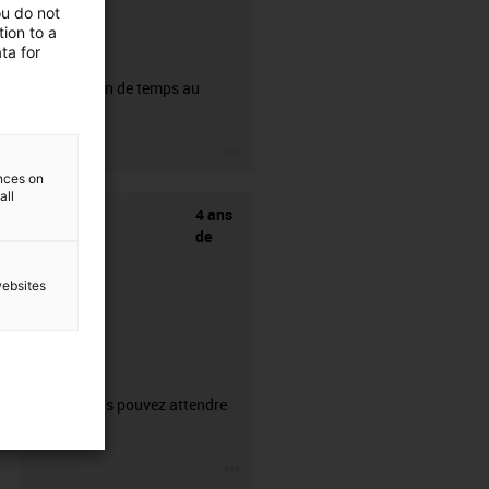
ou do not
ion to a
ta for
CFRIP®
50% de gain de temps au
dénudage.
igus-icon-3arrow
ences on
all
4 ans
de
websites
garantie
Ce que vous pouvez attendre
de nous.
igus-icon-3arrow