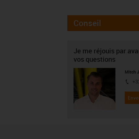
Conseil
Je me réjouis par av
vos questions
Mitch 
+3
igus-i
Envo