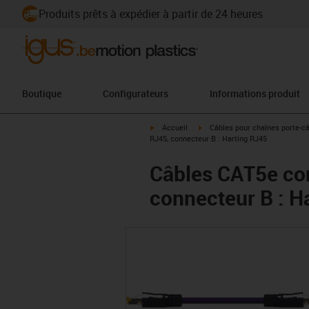
Produits prêts à expédier à partir de 24 heures
Boutique
Configurateurs
Informations produit
igus-icon-arrow-right
igus-icon-arrow-right
Accueil
Câbles pour chaînes porte-c
RJ45, connecteur B : Harting RJ45
Câbles CAT5e con
connecteur B : H