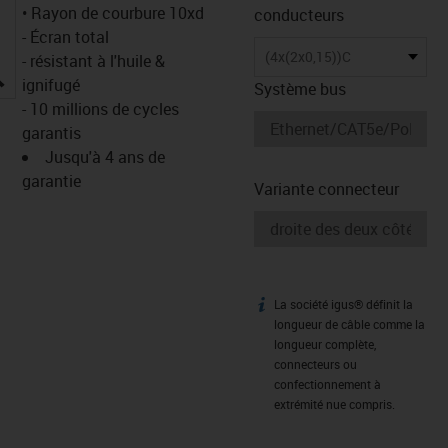
• Rayon de courbure 10xd
conducteurs
- Écran total
(4x(2x0,15))C
- résistant à l'huile &
igus-icon-lupe
ignifugé
Système bus
- 10 millions de cycles
garantis
Jusqu'à 4 ans de
garantie
Variante connecteur
La société igus® définit la
igus-icon-info
longueur de câble comme la
longueur complète,
connecteurs ou
confectionnement à
extrémité nue compris.