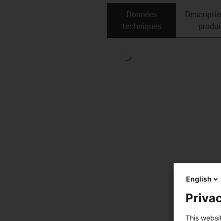
Données
Descripti
techniques
produi
English
Privac
This websi