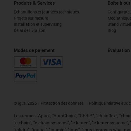
Produits & Services
Boîte à out
Échantillons et journées techniques
Configurateu
Projets sur mesure
Médiathèqu
Installation et supervising
Stand virtue
Délai de livraison
Blog
Modes de paiement
Évaluation
©
igus, 2026
Protection des données
Politique relative aux 
Les termes "Apiro", "AutoChain", "CFRIP", "chainflex", "chaing
"e-chain", "e-chain systems", "e-ketten", "e-kettensysteme", "e
"iglidur", "igubal", "igumid", "igus", "igus improves what mo