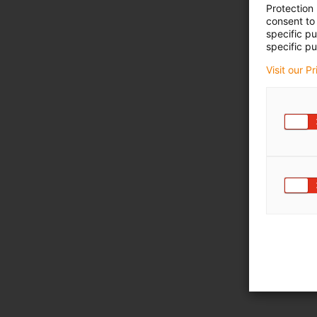
Protection
consent to 
specific p
specific pu
Visit our P