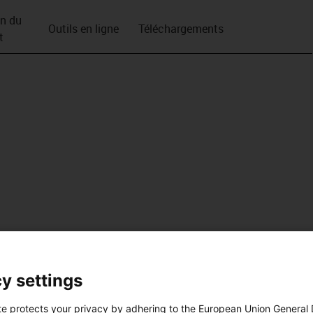
on du
Outils en ligne
Téléchargements
t
y settings
te protects your privacy by adhering to the European Union General