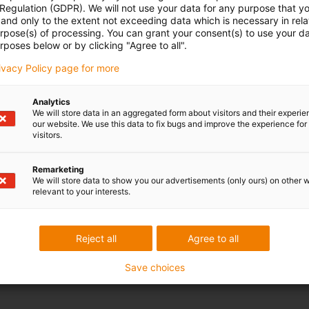
 Regulation (GDPR). We will not use your data for any purpose that y
and only to the extent not exceeding data which is necessary in relat
urpose(s) of processing. You can grant your consent(s) to use your da
rposes below or by clicking "Agree to all".
rivacy Policy page for more
Analytics
We will store data in an aggregated form about visitors and their experi
our website. We use this data to fix bugs and improve the experience for 
visitors.
Remarketing
We will store data to show you our advertisements (only ours) on other 
relevant to your interests.
Reject all
Agree to all
Save choices