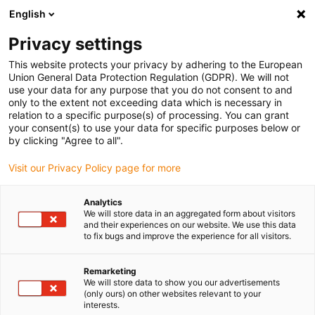
English
(0)
Privacy settings
igus-icon-arrow-right
igus-icon-arrow-right
igus-icon-arrow-right
Accueil
Câbles pour chaînes porte-câbles
Câbles confectionnés
This website protects your privacy by adhering to the European
igus-icon-arrow-right
igus-icon-arrow-right
igus-icon-arrow-right
Câbles réseau
Ethernet
Câbles CAT6A confectionnés, PUR,
Union General Data Protection Regulation (GDPR). We will not
connecteur A : RJ45, connecteur B : RJ45 coudé, Telegärtner
use your data for any purpose that you do not consent to and
only to the extent not exceeding data which is necessary in
Câbles CAT6A confectionnés,
relation to a specific purpose(s) of processing. You can grant
your consent(s) to use your data for specific purposes below or
PUR, connecteur A : RJ45,
by clicking "Agree to all".
connecteur B : RJ45 coudé,
Visit our Privacy Policy page for more
Telegärtner
Analytics
We will store data in an aggregated form about visitors
and their experiences on our website. We use this data
to fix bugs and improve the experience for all visitors.
Remarketing
We will store data to show you our advertisements
(only ours) on other websites relevant to your
interests.