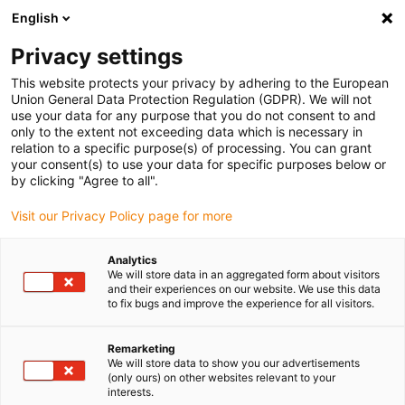
English
(0)
Privacy settings
igus-icon-arrow-right
igus-icon-arrow-right
igus-icon-arrow-right
Accueil
Câbles pour chaînes porte-câbles
Câbles confectionnés
This website protects your privacy by adhering to the European
igus-icon-arrow-right
igus-icon-arrow-right
Câbles réseau
Câbles CAT5e confectionnés, PUR, dédiés à la torsion,
Union General Data Protection Regulation (GDPR). We will not
connecteur A : Yamaichi RJ45 dans boîtier Hummel M23 écrou pivotant,
use your data for any purpose that you do not consent to and
connecteur B : Yamaichi RJ45, dans boîtier Hummel M23 écrou pivotant, brochage
only to the extent not exceeding data which is necessary in
croisé
relation to a specific purpose(s) of processing. You can grant
your consent(s) to use your data for specific purposes below or
Câbles CAT5e confectionnés,
by clicking "Agree to all".
PUR, dédiés à la torsion,
Visit our Privacy Policy page for more
connecteur A : Yamaichi RJ45
Analytics
dans boîtier Hummel M23
We will store data in an aggregated form about visitors
and their experiences on our website. We use this data
écrou pivotant, connecteur B :
to fix bugs and improve the experience for all visitors.
Yamaichi RJ45, dans boîtier
Remarketing
Hummel M23 écrou pivotant,
We will store data to show you our advertisements
(only ours) on other websites relevant to your
interests.