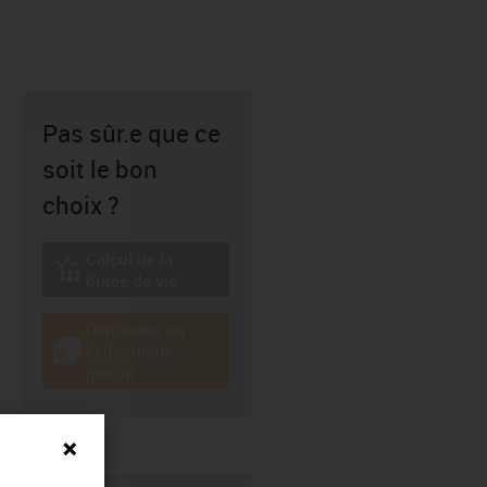
Pas sûr.e que ce
soit le bon
choix ?
Calcul de la
igus-icon-lebensdauerrechner
durée de vie
Demander un
échantillon
igus-icon-gratismuster
gratuit