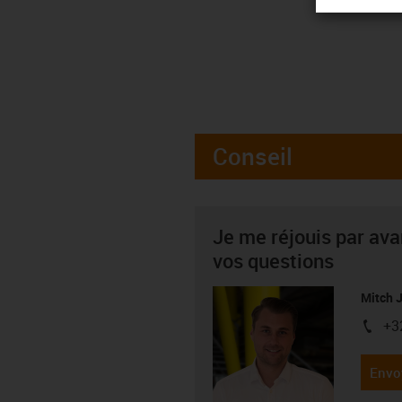
Conseil
Je me réjouis par av
vos questions
Mitch 
+3
igus-i
Envo