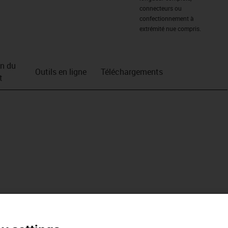
connecteurs ou
confectionnement à
extrémité nue compris.
on du
Outils en ligne
Téléchargements
t