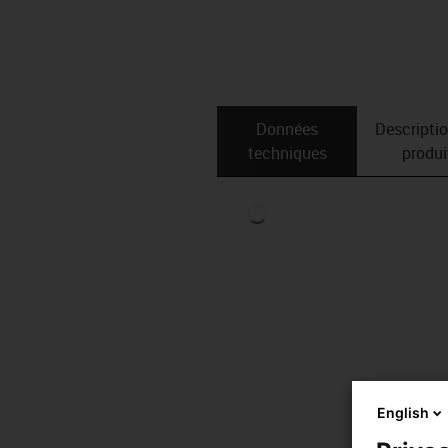
Données
Descripti
techniques
produi
English