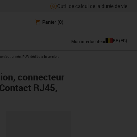
Outil de calcul de la durée de vie
Panier
(0)
BE
(
FR
)
Mon interlocuteur
ight
onfectionnés, PUR, dédiés à la torsion,
sion, connecteur
 Contact RJ45,
oard