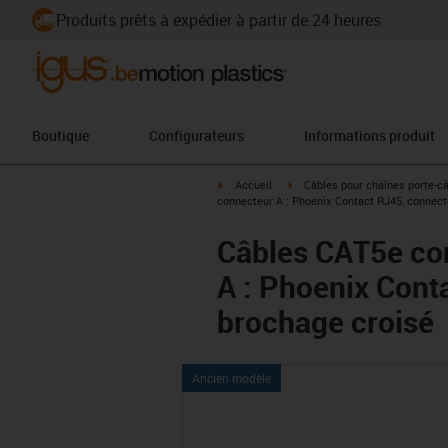
Produits prêts à expédier à partir de 24 heures
Boutique
Configurateurs
Informations produit
igus-icon-arrow-right
igus-icon-arrow-right
Accueil
Câbles pour chaînes porte-c
connecteur A : Phoenix Contact RJ45, connect
Câbles CAT5e con
A : Phoenix Cont
brochage croisé
Ancien modèle