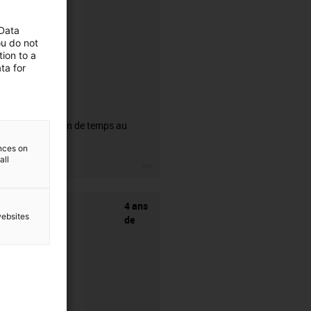
 Data
ou do not
ion to a
ta for
CFRIP®
50% de gain de temps au
dénudage.
ences on
all
igus-icon-3arrow
4 ans
websites
de
garantie