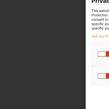
Privac
This websi
Protection
consent to 
specific p
specific pu
Visit our P