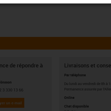
ance de répondre à
Livraisons et conse
Par téléphone
Jönsson
Du lundi au vendredi de 8h à 1
Permanence assurée par l'All
2 3 330 13 66
con-phone
Online
yer un e-mail
Chat disponible