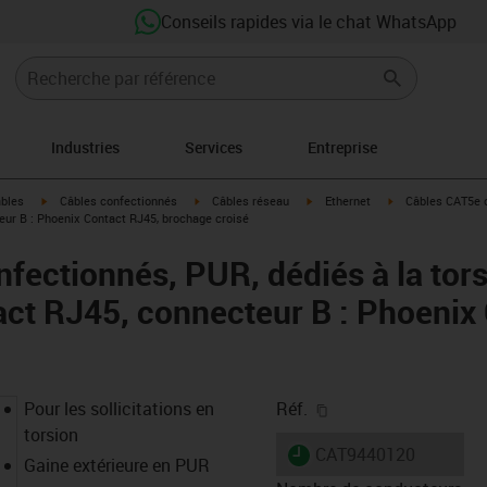
Conseils rapides via le chat WhatsApp
Industries
Services
Entreprise
igus-icon-arrow-right
igus-icon-arrow-right
igus-icon-arrow-right
igus-icon-arrow-r
âbles
Câbles confectionnés
Câbles réseau
Ethernet
Câbles CAT5e c
eur B : Phoenix Contact RJ45, brochage croisé
fectionnés, PUR, dédiés à la tor
act RJ45, connecteur B : Phoenix
igus-icon-copy-clipb
Pour les sollicitations en
Réf.
torsion
igus-icon-lieferzeit
CAT9440120
Gaine extérieure en PUR