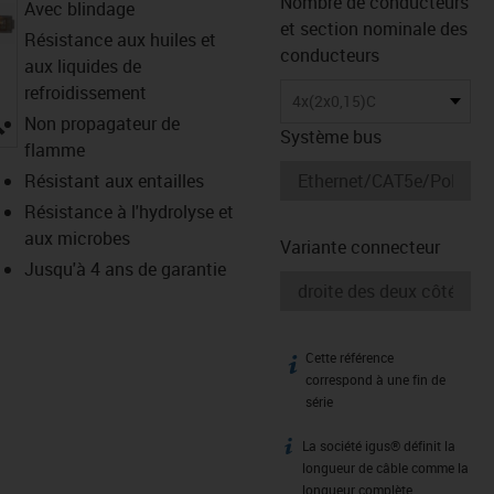
Nombre de conducteurs
Avec blindage
et section nominale des
Résistance aux huiles et
conducteurs
aux liquides de
refroidissement
4x(2x0,15)C
igus-icon-lupe
Non propagateur de
Système bus
flamme
Résistant aux entailles
Résistance à l'hydrolyse et
aux microbes
Variante connecteur
Jusqu'à 4 ans de garantie
Cette référence
igus-icon-info
correspond à une fin de
série
La société igus® définit la
igus-icon-info
longueur de câble comme la
longueur complète,