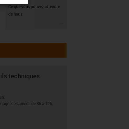
Ce que vous pouvez attendre
de nous.
igus-icon-3arrow
ils techniques
8h.
emagne le samedi de 8h à 12h.