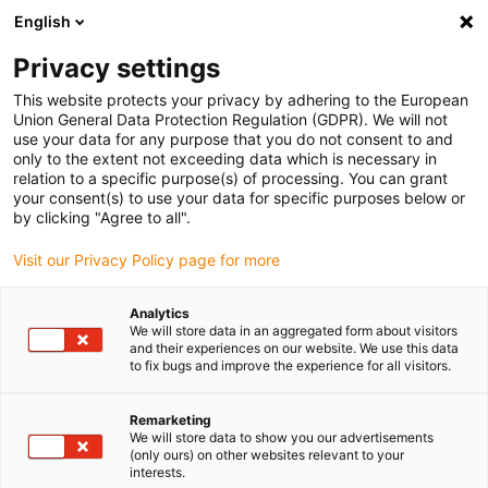
English
(0)
Privacy settings
igus-icon-arrow-right
igus-icon-arrow-right
igus-icon-arrow-right
Accueil
Câbles pour chaînes porte-câbles
Câbles confectionnés
This website protects your privacy by adhering to the European
igus-icon-arrow-right
igus-icon-arrow-right
igus-icon-arrow-right
Câbles réseau
Ethernet
Câbles CAT5e confectionnés, PUR,
Union General Data Protection Regulation (GDPR). We will not
connecteur A : Yamaichi RJ45 dans boîtier Hummel M23 écrou pivotant,
use your data for any purpose that you do not consent to and
connecteur B : Yamaichi RJ45, dans boîtier Hummel M23 couplage, brochage droit
only to the extent not exceeding data which is necessary in
relation to a specific purpose(s) of processing. You can grant
Câbles CAT5e confectionnés,
your consent(s) to use your data for specific purposes below or
by clicking "Agree to all".
PUR, connecteur A : Yamaichi
Visit our Privacy Policy page for more
RJ45 dans boîtier Hummel
M23 écrou pivotant,
Analytics
We will store data in an aggregated form about visitors
connecteur B : Yamaichi RJ45,
and their experiences on our website. We use this data
to fix bugs and improve the experience for all visitors.
dans boîtier Hummel M23
couplage, brochage droit
Remarketing
We will store data to show you our advertisements
(only ours) on other websites relevant to your
interests.