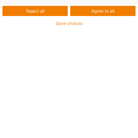
Reject all
Agree to all
Save choices
igus-icon-lup
- Ethernet/CC-Link IE/CAT5e
- Pour les applications de chaînes d'énergie
- Gaine extérieure en PUR
- Facteur de flexion 12,5xd
- Écran total
- Dents de scie
- résistant à l'huile & ignifugé
Résistance aux réfrigérants
- Sans PVC ni halogène