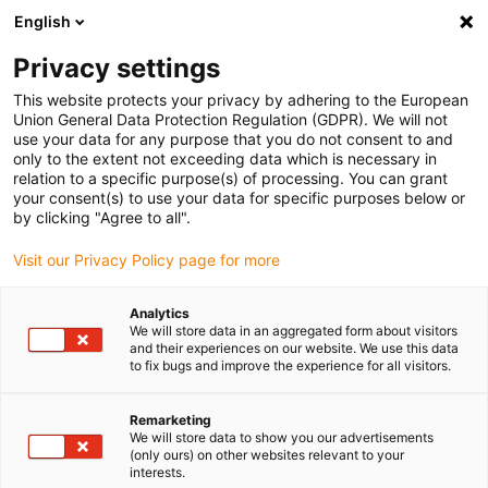
English
(0)
Privacy settings
igus-icon-arrow-right
igus-icon-arrow-right
igus-icon-arrow-right
Accueil
Câbles pour chaînes porte-câbles
Câbles confectionnés
This website protects your privacy by adhering to the European
igus-icon-arrow-right
igus-icon-arrow-right
Câbles réseau
Câbles CAT5e confectionnés, PVC résistant aux huiles,
Union General Data Protection Regulation (GDPR). We will not
connecteur A : Intercontec 615 couplage, connecteur B : Hirose RJ45
use your data for any purpose that you do not consent to and
only to the extent not exceeding data which is necessary in
Câbles CAT5e confectionnés,
relation to a specific purpose(s) of processing. You can grant
your consent(s) to use your data for specific purposes below or
PVC résistant aux huiles,
by clicking "Agree to all".
connecteur A : Intercontec 615
Visit our Privacy Policy page for more
couplage, connecteur B :
Analytics
Hirose RJ45
We will store data in an aggregated form about visitors
and their experiences on our website. We use this data
to fix bugs and improve the experience for all visitors.
Remarketing
We will store data to show you our advertisements
(only ours) on other websites relevant to your
interests.