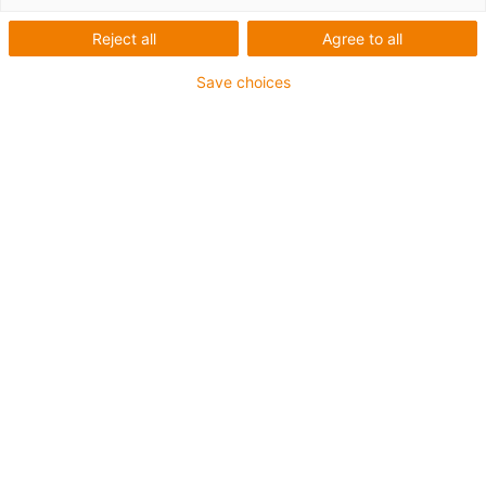
Reject all
Agree to all
Save choices
igus-icon-lup
Pour sollicitations moyennes
Gaine extérieure en PVC
Blindage général
Résistant aux huiles (selon DIN EN 50363-4-1)
Non propagateur de flamme
Résistance aux UV
Code chainflex® :
4.3.2.1
igus-icon-copy-clipboard
Réf.