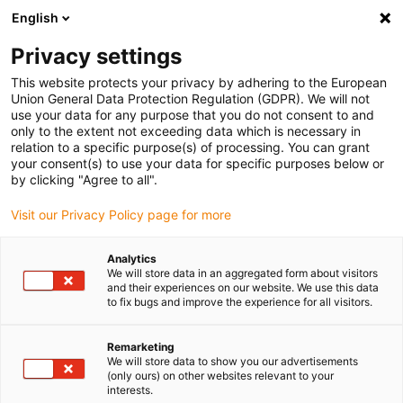
English
(0)
Privacy settings
igus-icon-arrow-right
igus-icon-arrow-right
igus-icon-arrow-right
Accueil
Câbles pour chaînes porte-câbles
Câbles confectionnés
This website protects your privacy by adhering to the European
igus-icon-arrow-right
igus-icon-arrow-right
Câbles réseau
Câbles CAT5e confectionnés, PVC, connecteur A : Hirose
Union General Data Protection Regulation (GDPR). We will not
RJ45 coude L languette vers le haut, connecteur B : Hirose RJ45 coude L languette
use your data for any purpose that you do not consent to and
vers le bas
only to the extent not exceeding data which is necessary in
relation to a specific purpose(s) of processing. You can grant
Câbles CAT5e confectionnés,
your consent(s) to use your data for specific purposes below or
by clicking "Agree to all".
PVC, connecteur A : Hirose
Visit our Privacy Policy page for more
RJ45 coude L languette vers le
haut, connecteur B : Hirose
Analytics
We will store data in an aggregated form about visitors
RJ45 coude L languette vers le
and their experiences on our website. We use this data
to fix bugs and improve the experience for all visitors.
bas
Remarketing
We will store data to show you our advertisements
(only ours) on other websites relevant to your
interests.