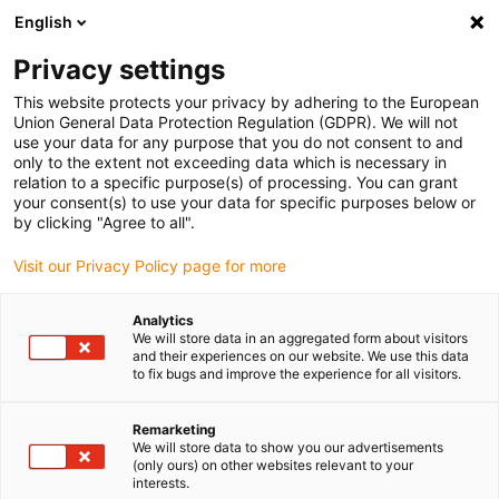
English
(0)
Privacy settings
igus-icon-arrow-right
igus-icon-arrow-right
igus-icon-arrow-right
Accueil
Câbles pour chaînes porte-câbles
Câbles confectionnés
This website protects your privacy by adhering to the European
igus-icon-arrow-right
igus-icon-arrow-right
Câbles réseau
Câbles CAT5e confectionnés, PVC résistant aux huiles,
Union General Data Protection Regulation (GDPR). We will not
connecteur A : Telegärtner RJ45, métal, connecteur B : Telegärtner RJ45, métal
use your data for any purpose that you do not consent to and
only to the extent not exceeding data which is necessary in
Câbles CAT5e confectionnés,
relation to a specific purpose(s) of processing. You can grant
your consent(s) to use your data for specific purposes below or
PVC résistant aux huiles,
by clicking "Agree to all".
connecteur A : Telegärtner
Visit our Privacy Policy page for more
RJ45, métal, connecteur B :
Analytics
Telegärtner RJ45, métal
We will store data in an aggregated form about visitors
and their experiences on our website. We use this data
to fix bugs and improve the experience for all visitors.
Remarketing
We will store data to show you our advertisements
(only ours) on other websites relevant to your
interests.