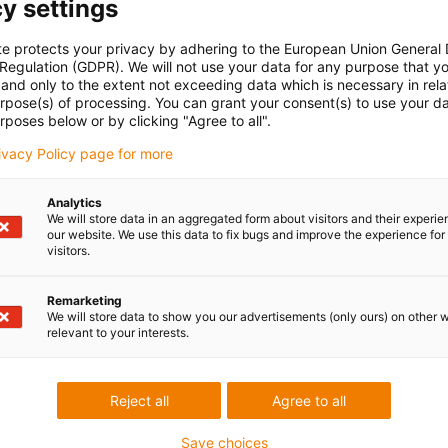
y settings
te protects your privacy by adhering to the European Union General
 Regulation (GDPR). We will not use your data for any purpose that y
and only to the extent not exceeding data which is necessary in relat
urpose(s) of processing. You can grant your consent(s) to use your da
rposes below or by clicking "Agree to all".
rivacy Policy page for more
Analytics
We will store data in an aggregated form about visitors and their experi
our website. We use this data to fix bugs and improve the experience for 
visitors.
Remarketing
We will store data to show you our advertisements (only ours) on other 
relevant to your interests.
Reject all
Agree to all
Save choices