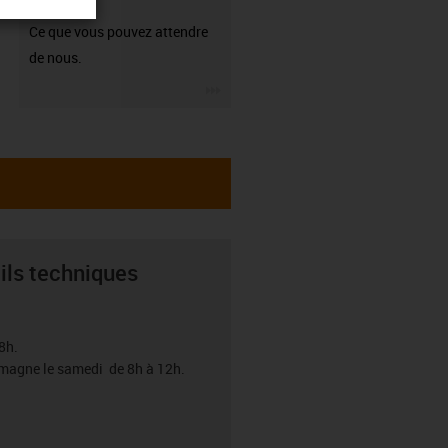
garantie
Ce que vous pouvez attendre
de nous.
igus-icon-3arrow
ils techniques
8h.
emagne le samedi de 8h à 12h.