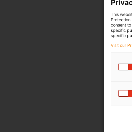
Privac
This websi
Protection
consent to 
specific p
specific pu
Visit our P