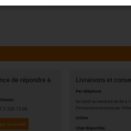
ance de répondre à
Livraisons et conse
Par téléphone
Jönsson
Du lundi au vendredi de 8h à 1
Permanence assurée par l'All
2 3 330 13 66
con-phone
Online
yer un e-mail
Chat disponible