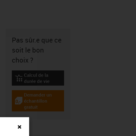
Pas sûr.e que ce
soit le bon
choix ?
Calcul de la
igus-icon-lebensdauerrechner
durée de vie
Demander un
échantillon
igus-icon-gratismuster
gratuit