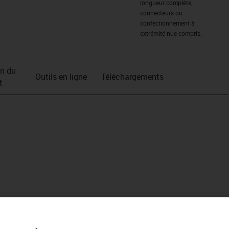
longueur complète,
connecteurs ou
confectionnement à
extrémité nue compris.
on du
Outils en ligne
Téléchargements
t