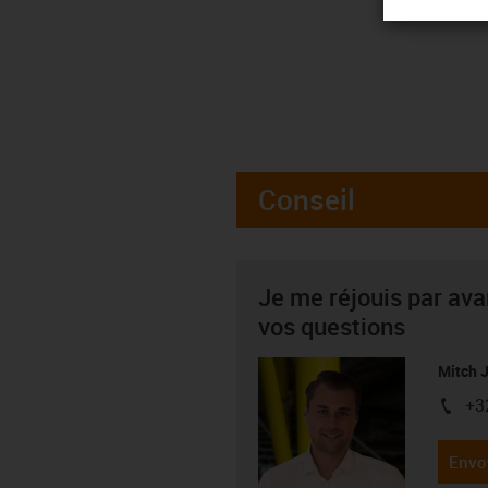
Conseil
Je me réjouis par av
vos questions
Mitch 
+3
igus-i
Envo