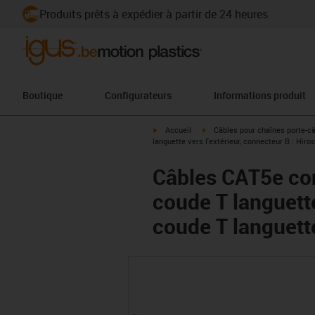
Produits prêts à expédier à partir de 24 heures
Boutique
Configurateurs
Informations produit
igus-icon-arrow-right
igus-icon-arrow-right
Accueil
Câbles pour chaînes porte-c
languette vers l'extérieur, connecteur B : Hiro
Câbles CAT5e con
coude T languette
coude T languette