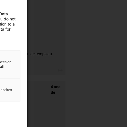
 Data
ou do not
ion to a
ta for
CFRIP®
50% de gain de temps au
dénudage.
ences on
all
igus-icon-3arrow
4 ans
websites
de