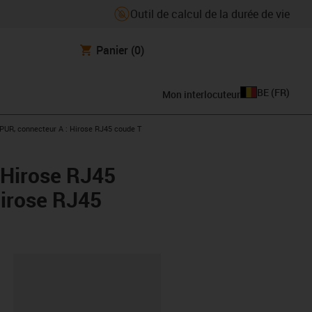
Outil de calcul de la durée de vie
Panier
(0)
BE
(
FR
)
Mon interlocuteur
PUR, connecteur A : Hirose RJ45 coude T
 Hirose RJ45
Hirose RJ45
oard