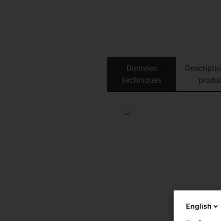
Données
Descripti
techniques
produi
English