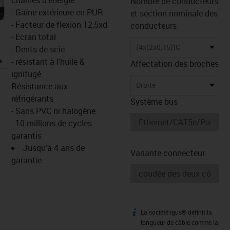
Nombre de conducteurs
- Gaine extérieure en PUR
et section nominale des
- Facteur de flexion 12,5xd
conducteurs
- Écran total
(4x(2x0,15))C
- Dents de scie
igus-icon-lupe
- résistant à l'huile &
Affectation des broches
ignifugé
Droite
Résistance aux
réfrigérants
Système bus
- Sans PVC ni halogène
- 10 millions de cycles
garantis
Jusqu'à 4 ans de
Variante connecteur
garantie
La société igus® définit la
igus-icon-info
longueur de câble comme la