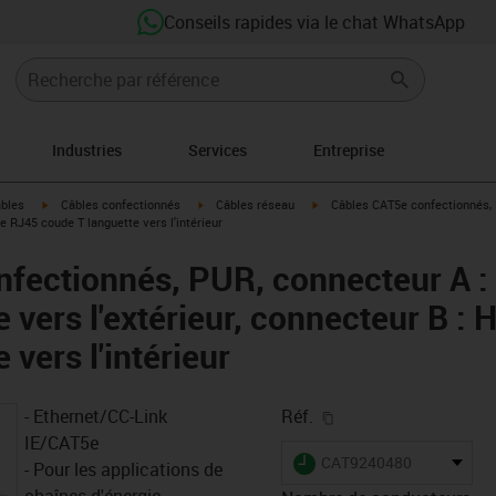
Conseils rapides via le chat WhatsApp
Industries
Services
Entreprise
igus-icon-arrow-right
igus-icon-arrow-right
igus-icon-arrow-right
âbles
Câbles confectionnés
Câbles réseau
Câbles CAT5e confectionnés, 
se RJ45 coude T languette vers l'intérieur
fectionnés, PUR, connecteur A :
 vers l'extérieur, connecteur B : 
 vers l'intérieur
igus-icon-copy-clipb
- Ethernet/CC-Link
Réf.
IE/CAT5e
igus-icon-lieferzeit
CAT9240480
- Pour les applications de
chaînes d'énergie