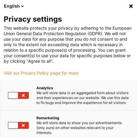
English
(0)
Privacy settings
igus-icon-arrow-right
igus-icon-arrow-right
igus-icon-arrow-right
Accueil
Câbles pour chaînes porte-câbles
Câbles confectionnés
This website protects your privacy by adhering to the European
igus-icon-arrow-right
igus-icon-arrow-right
igus-icon-arrow-right
Câbles réseau
Ethernet
Câbles CAT5e confectionnés, PUR,
Union General Data Protection Regulation (GDPR). We will not
connecteur A : Hirose RJ45 coude T languette vers l'extérieur, connecteur B : Hirose
use your data for any purpose that you do not consent to and
RJ45 coude T languette vers l'extérieur
only to the extent not exceeding data which is necessary in
relation to a specific purpose(s) of processing. You can grant
Câbles CAT5e confectionnés,
your consent(s) to use your data for specific purposes below or
by clicking "Agree to all".
PUR, connecteur A : Hirose
Visit our Privacy Policy page for more
RJ45 coude T languette vers
l'extérieur, connecteur B :
Analytics
We will store data in an aggregated form about visitors
Hirose RJ45 coude T languette
and their experiences on our website. We use this data
to fix bugs and improve the experience for all visitors.
vers l'extérieur
Remarketing
We will store data to show you our advertisements
(only ours) on other websites relevant to your
interests.