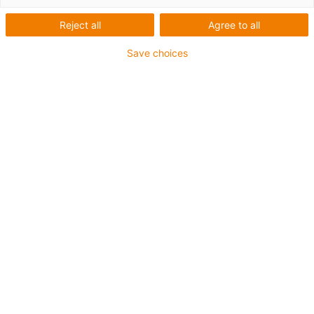
Reject all
Agree to all
Save choices
igus-icon-lup
- Ethernet/CC-Link IE/CAT5e
- Pour les applications de chaînes d'énergie
- Gaine extérieure en PUR
- Facteur de flexion 12,5xd
- Écran total
- Dents de scie
- résistant à l'huile & ignifugé
Résistance aux réfrigérants
- Sans PVC ni halogène
- 10 millions de cycles garantis
Jusqu'à 4 ans de garantie