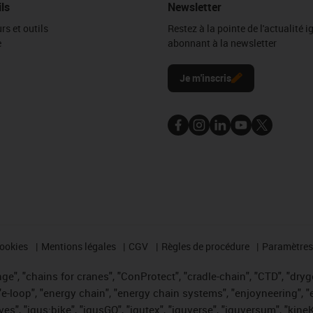
ils
Newsletter
rs et outils
Restez à la pointe de l'actualité 
e
abonnant à la newsletter
l
Je m'inscris
cookies
Mentions légales
CGV
Règles de procédure
Paramètres 
e", "chains for cranes", "ConProtect", "cradle-chain", "CTD", "drygea
-loop", "energy chain", "energy chain systems", "enjoyneering", "e-skin
ves", "igus:bike", "igusGO", "igutex", "iguverse", "iguversum", "kin