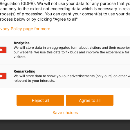
 Regulation (GDPR). We will not use your data for any purpose that y
and only to the extent not exceeding data which is necessary in relat
urpose(s) of processing. You can grant your consent(s) to use your da
rposes below or by clicking "Agree to all".
rivacy Policy page for more
Analytics
We will store data in an aggregated form about visitors and their experi
our website. We use this data to fix bugs and improve the experience for 
visitors.
Remarketing
We will store data to show you our advertisements (only ours) on other 
relevant to your interests.
Reject all
Agree to all
Save choices