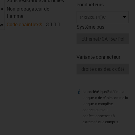
Sans résistance aux huiles
conducteurs
Non propagateur de
flamme
(4x(2x0,14))C
igus-icon-lupe
Code chainflex® :
3.1.1.1
Système bus
Variante connecteur
La société igus® définit la
igus-icon-info
longueur de câble comme la
longueur complète,
connecteurs ou
confectionnement à
extrémité nue compris.