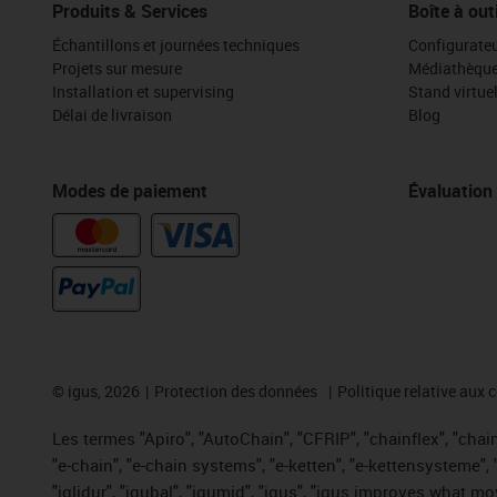
Produits & Services
Boîte à out
Échantillons et journées techniques
Configurateu
Projets sur mesure
Médiathèqu
Installation et supervising
Stand virtue
Délai de livraison
Blog
Modes de paiement
Évaluation
©
igus, 2026
Protection des données
Politique relative aux 
Les termes "Apiro", "AutoChain", "CFRIP", "chainflex", "chaing
"e-chain", "e-chain systems", "e-ketten", "e-kettensysteme", "e
"iglidur", "igubal", "igumid", "igus", "igus improves what mo