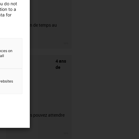
ou do not
ion to a
ta for
CFRIP®
50% de gain de temps au
dénudage.
igus-icon-3arrow
ences on
all
4 ans
de
websites
garantie
Ce que vous pouvez attendre
de nous.
igus-icon-3arrow