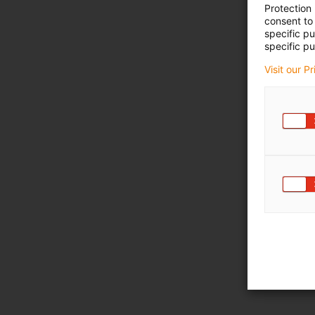
Protection
consent to 
specific p
specific pu
Visit our P