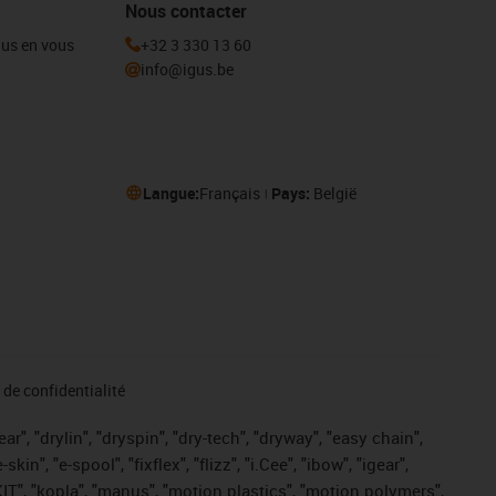
Nous contacter
igus en vous
+32 3 330 13 60
info@igus.be
Langue:
Français
Pays:
België
de confidentialité
r", "drylin", "dryspin", "dry-tech", "dryway", "easy chain",
", "e-spool", "fixflex", "flizz", "i.Cee", "ibow", "igear",
eKIT", "kopla", "manus", "motion plastics", "motion polymers",