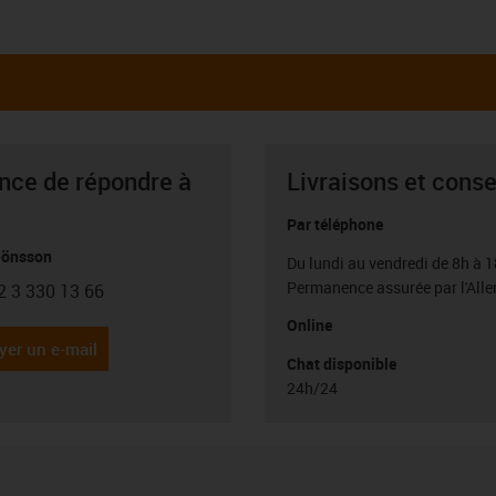
ance de répondre à
Livraisons et conse
Par téléphone
Jönsson
Du lundi au vendredi de 8h à 1
Permanence assurée par l'All
2 3 330 13 66
con-phone
Online
yer un e-mail
Chat disponible
24h/24