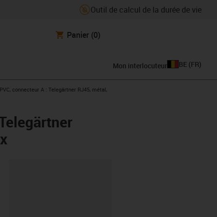
Outil de calcul de la durée de vie
Panier
(0)
BE
(
FR
)
Mon interlocuteur
VC, connecteur A : Telegärtner RJ45, métal,
Telegärtner
 x
oard