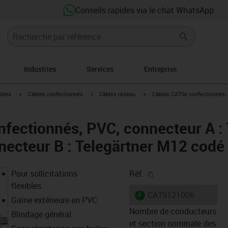
Conseils rapides via le chat WhatsApp
Industries
Services
Entreprise
igus-icon-arrow-right
igus-icon-arrow-right
igus-icon-arrow-right
âbles
Câbles confectionnés
Câbles réseau
Câbles CAT5e confectionnés, P
fectionnés, PVC, connecteur A : 
necteur B : Telegärtner M12 codé
igus-icon-copy-clipb
Pour sollicitations
Réf.
flexibles
igus-icon-lieferzeit
CAT9121006
Gaine extérieure en PVC
Nombre de conducteurs
Blindage général
et section nominale des