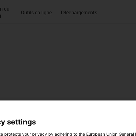
on du
Outils en ligne
Téléchargements
t
y settings
te protects your privacy by adhering to the European Union General