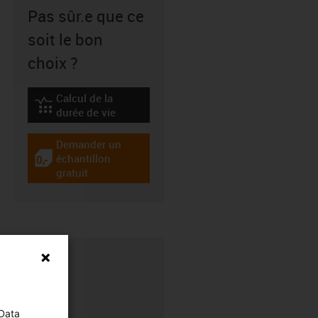
Pas sûr.e que ce
soit le bon
choix ?
Calcul de la
igus-icon-lebensdauerrechner
durée de vie
Demander un
échantillon
igus-icon-gratismuster
gratuit
 Data