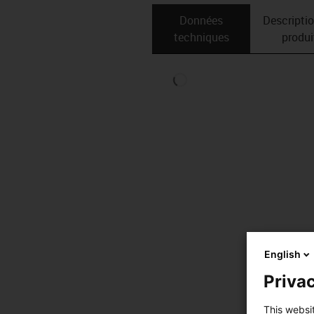
Données
Descripti
techniques
produi
English
Privac
This websi