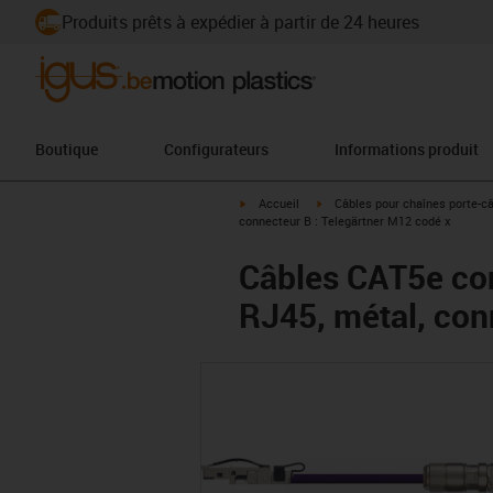
Produits prêts à expédier à partir de 24 heures
Boutique
Configurateurs
Informations produit
igus-icon-arrow-right
igus-icon-arrow-right
Accueil
Câbles pour chaînes porte-c
connecteur B : Telegärtner M12 codé x
Câbles CAT5e con
RJ45, métal, con