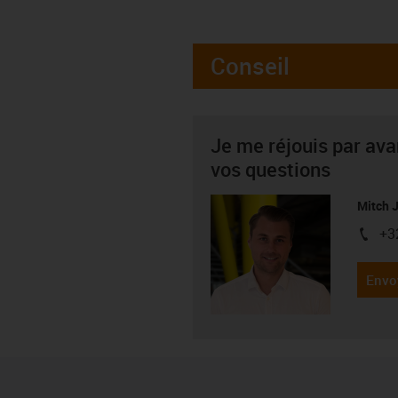
Conseil
Je me réjouis par av
vos questions
Mitch 
+3
igus-i
Envo