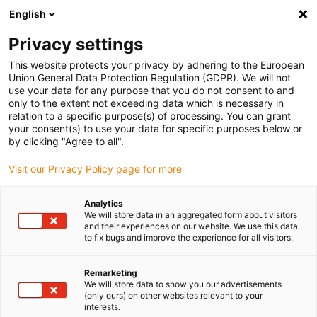
English
(0)
Privacy settings
igus-icon-arrow-right
igus-icon-arrow-right
igus-icon-arrow-right
Accueil
Câbles pour chaînes porte-câbles
Câbles confectionnés
This website protects your privacy by adhering to the European
igus-icon-arrow-right
igus-icon-arrow-right
Câbles réseau
Câbles CAT5e confectionnés, TPE, connecteur A : Hirose
Union General Data Protection Regulation (GDPR). We will not
RJ45 coude T languette vers l'extérieur, connecteur B : Hirose RJ45 droit
use your data for any purpose that you do not consent to and
only to the extent not exceeding data which is necessary in
Câbles CAT5e confectionnés,
relation to a specific purpose(s) of processing. You can grant
your consent(s) to use your data for specific purposes below or
TPE, connecteur A : Hirose
by clicking "Agree to all".
RJ45 coude T languette vers
Visit our Privacy Policy page for more
l'extérieur, connecteur B :
Analytics
Hirose RJ45 droit
We will store data in an aggregated form about visitors
and their experiences on our website. We use this data
to fix bugs and improve the experience for all visitors.
Remarketing
We will store data to show you our advertisements
(only ours) on other websites relevant to your
interests.