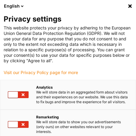
English
(0)
Privacy settings
igus-icon-arrow-right
igus-icon-arrow-right
igus-icon-arrow-right
Accueil
Câbles pour chaînes porte-câbles
Câbles confectionnés
This website protects your privacy by adhering to the European
igus-icon-arrow-right
igus-icon-arrow-right
igus-icon-arrow-right
Câbles réseau
Ethernet
Câbles CAT5e confectionnés, TPE,
Union General Data Protection Regulation (GDPR). We will not
connecteur A : Phoenix Contact RJ45, connecteur B : Phoenix Contact RJ45,
use your data for any purpose that you do not consent to and
brochage droit
only to the extent not exceeding data which is necessary in
relation to a specific purpose(s) of processing. You can grant
Câbles CAT5e confectionnés,
your consent(s) to use your data for specific purposes below or
by clicking "Agree to all".
TPE, connecteur A : Phoenix
Visit our Privacy Policy page for more
Contact RJ45, connecteur B :
Phoenix Contact RJ45,
Analytics
We will store data in an aggregated form about visitors
brochage droit
and their experiences on our website. We use this data
to fix bugs and improve the experience for all visitors.
Remarketing
We will store data to show you our advertisements
(only ours) on other websites relevant to your
interests.