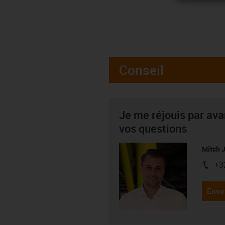
Conseil
Je me réjouis par av
vos questions
Mitch 
+3
igus-i
Envo