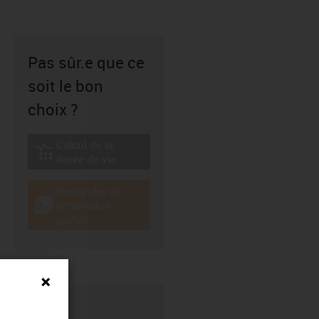
Pas sûr.e que ce
soit le bon
choix ?
Calcul de la
igus-icon-lebensdauerrechner
durée de vie
Demander un
échantillon
igus-icon-gratismuster
gratuit