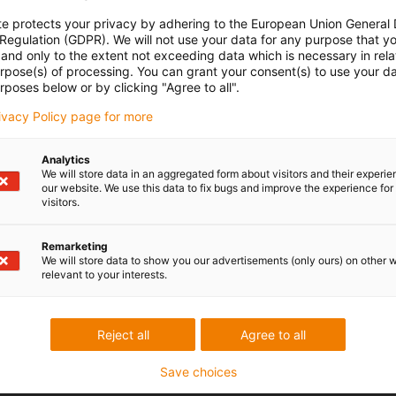
te protects your privacy by adhering to the European Union General
 Regulation (GDPR). We will not use your data for any purpose that y
and only to the extent not exceeding data which is necessary in relat
urpose(s) of processing. You can grant your consent(s) to use your da
rposes below or by clicking "Agree to all".
rivacy Policy page for more
Analytics
We will store data in an aggregated form about visitors and their experi
our website. We use this data to fix bugs and improve the experience for 
visitors.
Remarketing
We will store data to show you our advertisements (only ours) on other 
relevant to your interests.
Reject all
Agree to all
Save choices