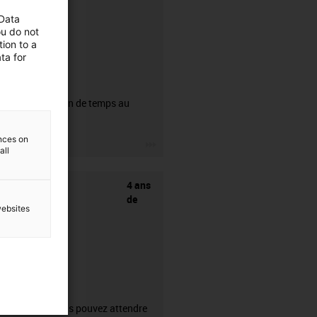
 Data
ou do not
ion to a
ta for
CFRIP®
50% de gain de temps au
dénudage.
ences on
igus-icon-3arrow
all
4 ans
de
websites
garantie
Ce que vous pouvez attendre