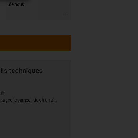
de nous.
igus-icon-3arrow
ils techniques
8h.
emagne le samedi de 8h à 12h.