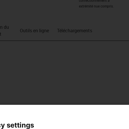
confectionnement à
extrémité nue compris.
on du
Outils en ligne
Téléchargements
t
y settings