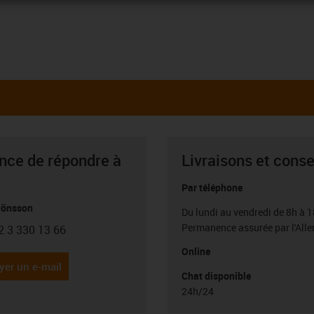
ance de répondre à
Livraisons et conse
Par téléphone
Jönsson
Du lundi au vendredi de 8h à 1
Permanence assurée par l'All
2 3 330 13 66
con-phone
Online
yer un e-mail
Chat disponible
24h/24