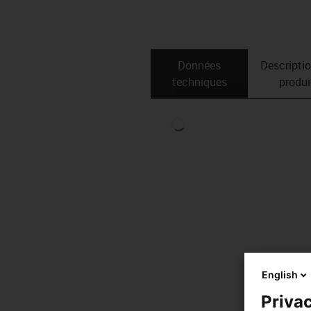
Données
Descripti
techniques
produi
English
Privac