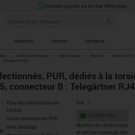
Conseils rapides via le chat WhatsApp
Industries
Services
Entreprise
igus-icon-arrow-right
igus-icon-arrow-right
igus-icon-arrow-right
igus-icon-arrow-r
âbles
Câbles confectionnés
Câbles réseau
Ethernet
Câbles CAT7 co
 : Telegärtner RJ45
ectionnés, PUR, dédiés à la torsi
45, connecteur B : Telegärtner RJ
igus-icon-copy-clipb
Pour les sollicitations en
Réf.
torsion
igus-icon-lieferzeit
CAT9651002
Gaine extérieure en PUR
Nombre de conducteurs
Avec blindage
et section nominale des