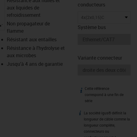
Résistance aux huiles et
conducteurs
aux liquides de
refroidissement
4x(2x0,15)C
igus-icon-lupe
Non propagateur de
Système bus
flamme
Résistant aux entailles
Résistance à l'hydrolyse et
aux microbes
Variante connecteur
Jusqu'à 4 ans de garantie
Cette référence
igus-icon-info
correspond à une fin de
série
La société igus® définit la
igus-icon-info
longueur de câble comme la
longueur complète,
connecteurs ou