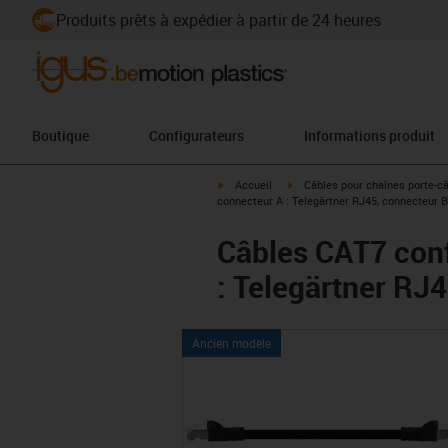
Produits prêts à expédier à partir de 24 heures
Boutique
Configurateurs
Informations produit
igus-icon-arrow-right
igus-icon-arrow-right
Accueil
Câbles pour chaînes porte-c
connecteur A : Telegärtner RJ45, connecteur B
Câbles CAT7 conf
: Telegärtner RJ
Ancien modèle