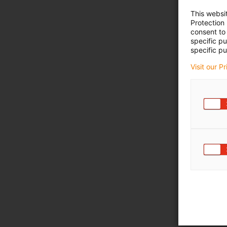
This websi
Protection
consent to 
specific p
specific pu
Visit our P