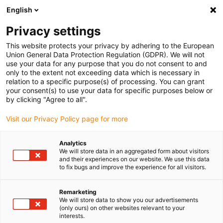
English
(0)
Privacy settings
igus-icon-arrow-right
igus-icon-arrow-right
igus-icon-arrow-right
Accueil
Câbles pour chaînes porte-câbles
Câbles confectionnés
This website protects your privacy by adhering to the European
igus-icon-arrow-right
igus-icon-arrow-right
Câbles réseau
Câbles Profibus confectionnés, TPE, connecteur A :
Union General Data Protection Regulation (GDPR). We will not
Phoenix Contact M12, à 5 pôles, mâle, coudé, connecteur B : Phoenix Contact M12,
use your data for any purpose that you do not consent to and
à 5 pôles, femelle, coudé
only to the extent not exceeding data which is necessary in
relation to a specific purpose(s) of processing. You can grant
Câbles Profibus
your consent(s) to use your data for specific purposes below or
by clicking "Agree to all".
confectionnés, TPE,
Visit our Privacy Policy page for more
connecteur A : Phoenix
Contact M12, à 5 pôles, mâle,
Analytics
We will store data in an aggregated form about visitors
coudé, connecteur B : Phoenix
and their experiences on our website. We use this data
to fix bugs and improve the experience for all visitors.
Contact M12, à 5 pôles,
femelle, coudé
Remarketing
We will store data to show you our advertisements
(only ours) on other websites relevant to your
interests.