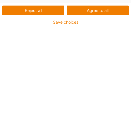
Reject all
Agree to all
Save choices
igus-icon-lup
•
Profibus
- Pour les applications de chaînes d'énergie
• Gaine extérieure en TPE
• Rayon de courbure 10xd
- Écran total
- résistant à l'huile & ignifugé
- 10 millions de cycles garantis
Jusqu'à 4 ans de garantie