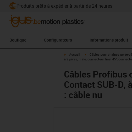
Produits prêts à expédier à partir de 24 heures
Boutique
Configurateurs
Informations produit
igus-icon-arrow-right
igus-icon-arrow-right
Accueil
Câbles pour chaînes porte-c
à 9 pôles, mâle, connecteur final 45°, connecte
Câbles Profibus 
Contact SUB-D, à
: câble nu