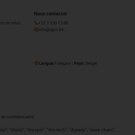
Nous contacter
igus en vous
+32 3 330 13 60
info@igus.be
Langue:
Français
Pays:
België
de confidentialité
r", "drylin", "dryspin", "dry-tech", "dryway", "easy chain",