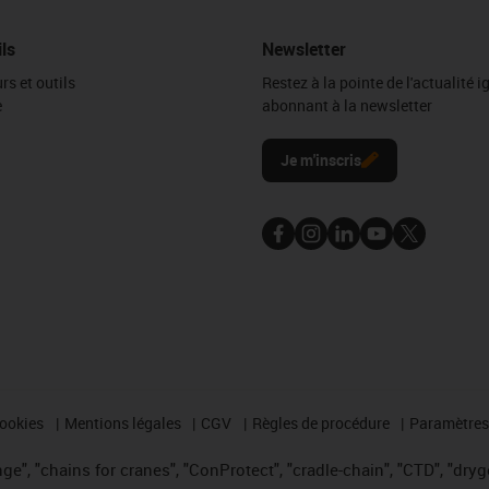
ils
Newsletter
rs et outils
Restez à la pointe de l'actualité 
e
abonnant à la newsletter
l
Je m'inscris
cookies
Mentions légales
CGV
Règles de procédure
Paramètres 
e", "chains for cranes", "ConProtect", "cradle-chain", "CTD", "drygea