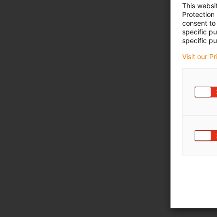
This websi
Protection
consent to 
specific p
specific pu
Visit our P