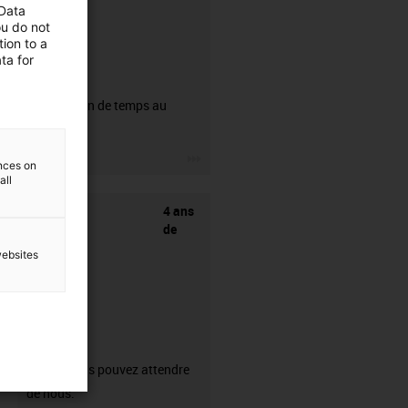
 Data
ou do not
ion to a
ta for
CFRIP®
50% de gain de temps au
dénudage.
igus-icon-3arrow
ences on
all
4 ans
de
websites
garantie
Ce que vous pouvez attendre
de nous.