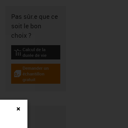
Pas sûr.e que ce
soit le bon
choix ?
Calcul de la
igus-icon-lebensdauerrechner
durée de vie
Demander un
échantillon
igus-icon-gratismuster
gratuit