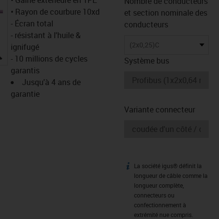
Nombre de conducteurs
• Rayon de courbure 10xd
et section nominale des
- Écran total
conducteurs
- résistant à l'huile &
(2x0,25)C
ignifugé
igus-icon-lupe
- 10 millions de cycles
Système bus
garantis
Jusqu'à 4 ans de
garantie
Variante connecteur
La société igus® définit la
igus-icon-info
longueur de câble comme la
longueur complète,
connecteurs ou
confectionnement à
extrémité nue compris.