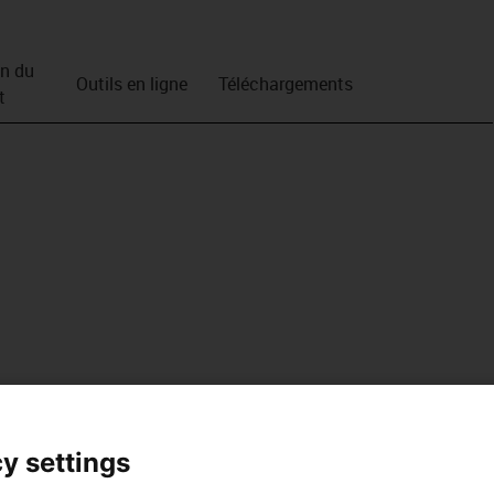
on du
Outils en ligne
Téléchargements
t
y settings