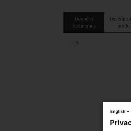
Données
Descripti
techniques
produi
English
Privac