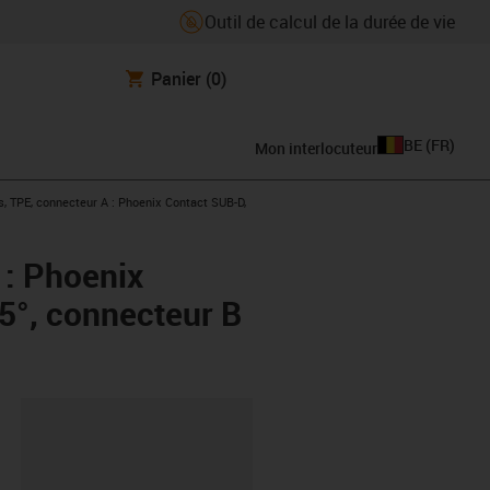
Outil de calcul de la durée de vie
Panier
(0)
BE
(
FR
)
Mon interlocuteur
, TPE, connecteur A : Phoenix Contact SUB-D,
 : Phoenix
45°, connecteur B
oard