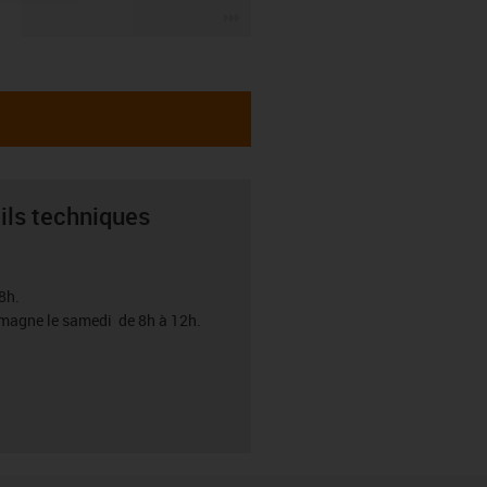
igus-icon-3arrow
ils techniques
8h.
emagne le samedi de 8h à 12h.