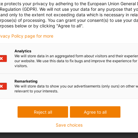
te protects your privacy by adhering to the European Union General
 Regulation (GDPR). We will not use your data for any purpose that y
and only to the extent not exceeding data which is necessary in relat
urpose(s) of processing. You can grant your consent(s) to use your da
rposes below or by clicking "Agree to all".
rivacy Policy page for more
Analytics
We will store data in an aggregated form about visitors and their experi
our website. We use this data to fix bugs and improve the experience for 
visitors.
Remarketing
We will store data to show you our advertisements (only ours) on other 
relevant to your interests.
Reject all
Agree to all
Save choices