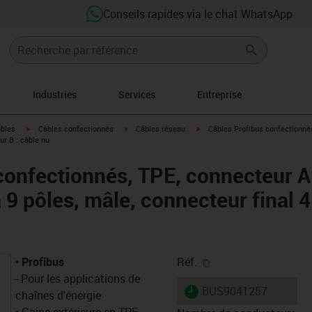
Conseils rapides via le chat WhatsApp
Industries
Services
Entreprise
igus-icon-arrow-right
igus-icon-arrow-right
igus-icon-arrow-right
âbles
Câbles confectionnés
Câbles réseau
Câbles Profibus confectionnés
ur B : câble nu
confectionnés, TPE, connecteur A
 9 pôles, mâle, connecteur final 
igus-icon-copy-clipb
•
Profibus
Réf.
- Pour les applications de
igus-icon-lieferzeit
BUS9041257
chaînes d'énergie
• Gaine extérieure en TPE