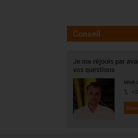
Conseil
Je me réjouis par av
vos questions
Mitch 
+3
igus-i
Envo