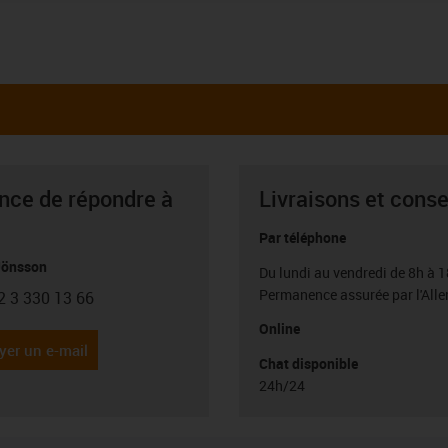
ance de répondre à
Livraisons et conse
Par téléphone
Jönsson
Du lundi au vendredi de 8h à 1
Permanence assurée par l'All
2 3 330 13 66
con-phone
Online
yer un e-mail
Chat disponible
24h/24