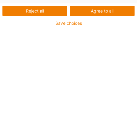
Reject all
Agree to all
Save choices
igus-icon-lup
Profibus
- Pour les applications de chaînes d'énergie
Gaine extérieure en PUR
- Facteur de flexion 12,5xd
Blindage général
Résistant aux entailles
Résistante aux huiles et retardatrice de flamme
Résistance aux réfrigérants
Sans PVC ni halogène
10 millions de cycles garantis