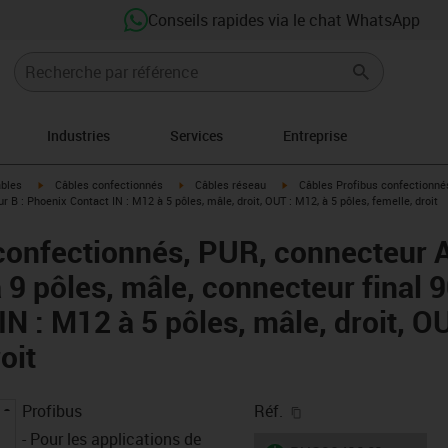
Conseils rapides via le chat WhatsApp
Industries
Services
Entreprise
igus-icon-arrow-right
igus-icon-arrow-right
igus-icon-arrow-right
âbles
Câbles confectionnés
Câbles réseau
Câbles Profibus confectionnés
r B : Phoenix Contact IN : M12 à 5 pôles, mâle, droit, OUT : M12, à 5 pôles, femelle, droit
confectionnés, PUR, connecteur A
9 pôles, mâle, connecteur final 9
N : M12 à 5 pôles, mâle, droit, O
oit
igus-icon-copy-clipb
Profibus
Réf.
- Pour les applications de