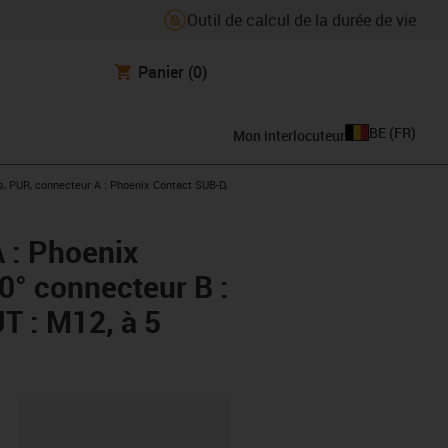
Outil de calcul de la durée de vie
Panier
(0)
BE
(
FR
)
Mon interlocuteur
, PUR, connecteur A : Phoenix Contact SUB-D,
 : Phoenix
0° connecteur B :
UT : M12, à 5
oard