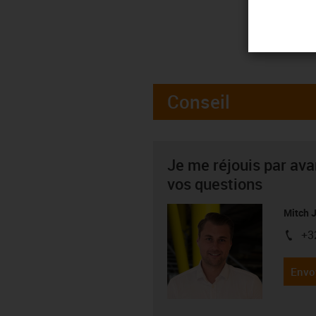
Conseil
Je me réjouis par av
vos questions
Mitch 
+3
igus-i
Envo