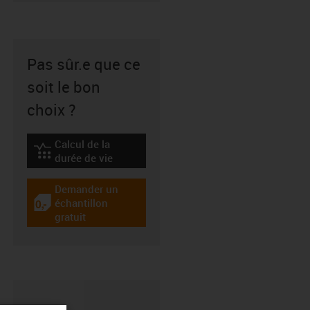
Pas sûr.e que ce
soit le bon
choix ?
Calcul de la
igus-icon-lebensdauerrechner
durée de vie
Demander un
échantillon
igus-icon-gratismuster
gratuit