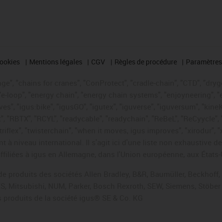
cookies
Mentions légales
CGV
Règles de procédure
Paramètres 
e", "chains for cranes", "ConProtect", "cradle-chain", "CTD", "drygea
-loop", "energy chain", "energy chain systems", "enjoyneering", "e-skin
ves", "igus:bike", "igusGO", "igutex", "iguverse", "iguversum", "kin
t", "RBTX", "RCYL", "readycable", "readychain", "ReBeL", "ReCyycle", 
 "triflex", "twisterchain", "when it moves, igus improves", "xirodur"
t à niveau international. Il s'agit ici d'une liste non exhaust
filiées à igus en Allemagne, dans l'Union européenne, aux États-
de produits des sociétés Allen Bradley, B&R, Baumüller, Beckhoff
ES, Mitsubishi, NUM, Parker, Bosch Rexroth, SEW, Siemens, Stöber 
 produits de la société igus® SE & Co. KG