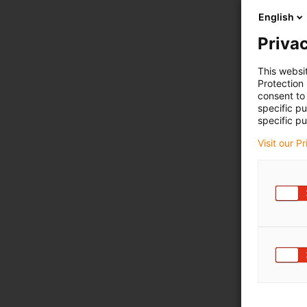
English
Privac
This websi
Protection
consent to 
specific p
specific pu
Visit our P