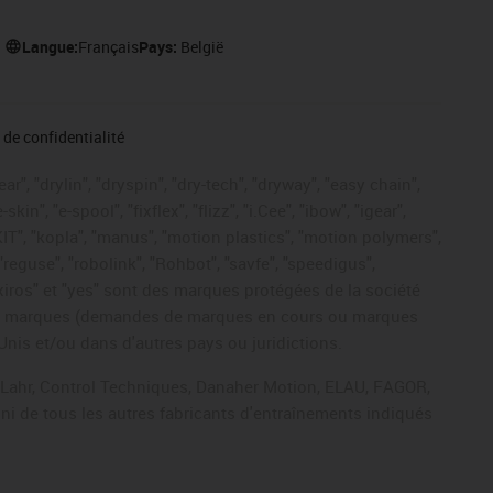
Langue:
Français
Pays:
België
de confidentialité
r", "drylin", "dryspin", "dry-tech", "dryway", "easy chain",
", "e-spool", "fixflex", "flizz", "i.Cee", "ibow", "igear",
eKIT", "kopla", "manus", "motion plastics", "motion polymers",
"reguse", "robolink", "Rohbot", "savfe", "speedigus",
, "xiros" et "yes" sont des marques protégées de la société
ive de marques (demandes de marques en cours ou marques
Unis et/ou dans d'autres pays ou juridictions.
, Lahr, Control Techniques, Danaher Motion, ELAU, FAGOR,
ni de tous les autres fabricants d'entraînements indiqués