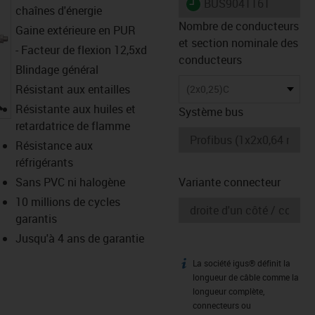
igus-icon-lieferzeit
BUS9041161
chaînes d'énergie
Nombre de conducteurs
Gaine extérieure en PUR
et section nominale des
- Facteur de flexion 12,5xd
conducteurs
Blindage général
Résistant aux entailles
(2x0,25)C
igus-icon-lupe
Résistante aux huiles et
Système bus
retardatrice de flamme
Résistance aux
réfrigérants
Sans PVC ni halogène
Variante connecteur
10 millions de cycles
garantis
Jusqu'à 4 ans de garantie
La société igus® définit la
igus-icon-info
longueur de câble comme la
longueur complète,
connecteurs ou