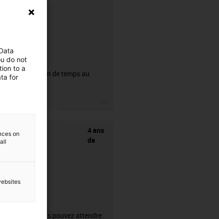
 Data
CFRIP®
ou do not
ion to a
50% de gain de temps au
ta for
dénudage.
igus-icon-3arrow
4 ans
ences on
de
all
websites
garantie
Ce que vous pouvez attendre