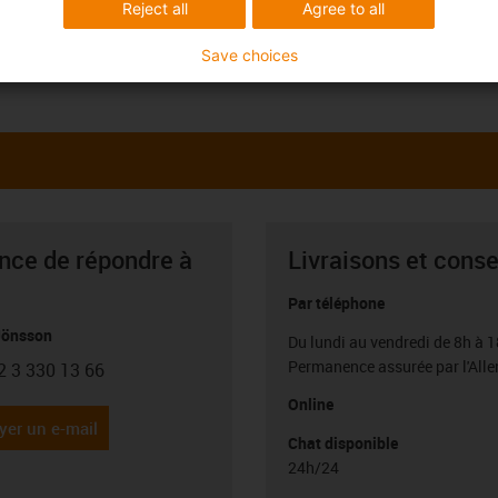
Reject all
Agree to all
Save choices
ance de répondre à
Livraisons et conse
Par téléphone
Jönsson
Du lundi au vendredi de 8h à 1
Permanence assurée par l'All
2 3 330 13 66
con-phone
Online
yer un e-mail
Chat disponible
24h/24