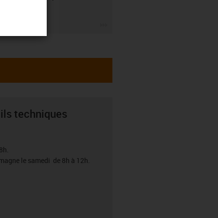
de nous.
igus-icon-3arrow
ils techniques
8h.
emagne le samedi de 8h à 12h.