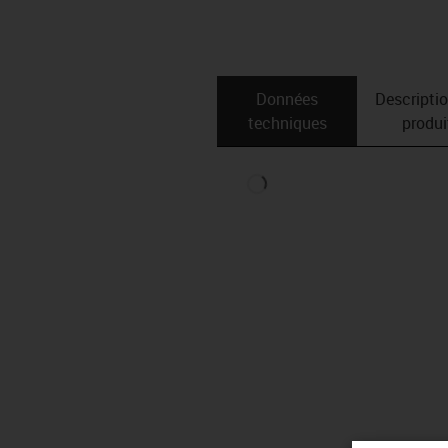
Données
Descripti
techniques
produi