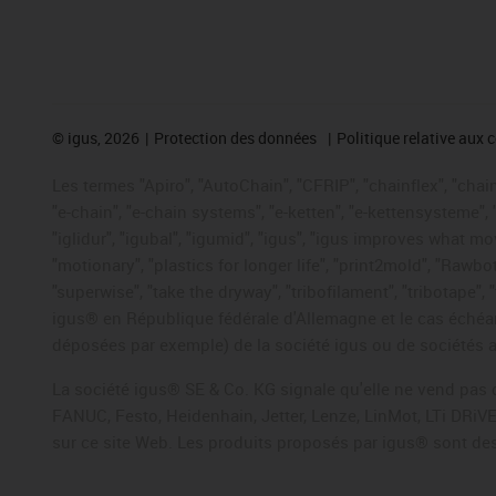
©
igus, 2026
Protection des données
Politique relative aux 
Les termes "Apiro", "AutoChain", "CFRIP", "chainflex", "chaing
"e-chain", "e-chain systems", "e-ketten", "e-kettensysteme", "e
"iglidur", "igubal", "igumid", "igus", "igus improves what mo
"motionary", "plastics for longer life", "print2mold", "Rawbo
"superwise", "take the dryway", "tribofilament", "tribotape",
igus® en République fédérale d'Allemagne et le cas échéan
déposées par exemple) de la société igus ou de sociétés af
La société igus® SE & Co. KG signale qu'elle ne vend pas 
FANUC, Festo, Heidenhain, Jetter, Lenze, LinMot, LTi DRiV
sur ce site Web. Les produits proposés par igus® sont des