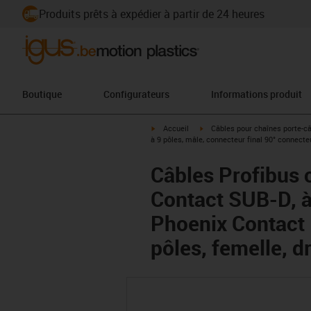
Produits prêts à expédier à partir de 24 heures
Boutique
Configurateurs
Informations produit
igus-icon-arrow-right
igus-icon-arrow-right
Accueil
Câbles pour chaînes porte-c
à 9 pôles, mâle, connecteur final 90° connecteu
Câbles Profibus 
Contact SUB-D, à 
Phoenix Contact I
pôles, femelle, dr