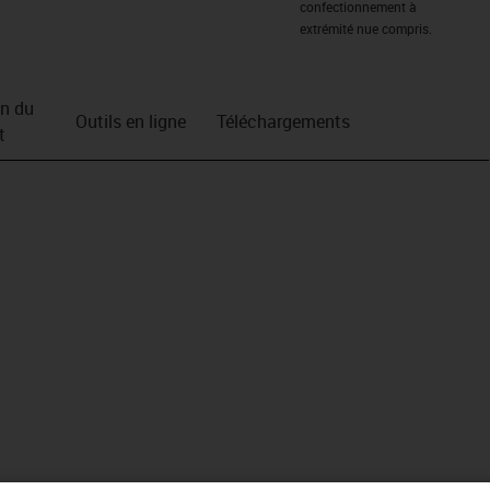
confectionnement à
extrémité nue compris.
on du
Outils en ligne
Téléchargements
t