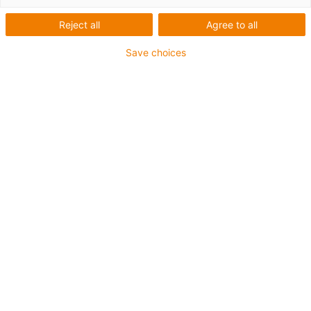
Reject all
Agree to all
igus-icon-lup
Save choices
Profinet
Structure en étoile à quatre branches
- Pour les applications de chaînes d'énergie
Gaine extérieure en PVC
Couleur de la gaine extérieure Vert jaune
- Facteur de flexion 12,5xd
Blindage général
- résistant à l'huile & ignifugé
10 millions de cycles garantis
Jusqu'à 4 ans de garantie
igus-icon-copy-clipboard
Réf.