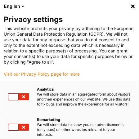
English
(0)
Privacy settings
igus-icon-arrow-right
igus-icon-arrow-right
igus-icon-arrow-right
Accueil
Câbles pour chaînes porte-câbles
Câbles confectionnés
This website protects your privacy by adhering to the European
igus-icon-arrow-right
igus-icon-arrow-right
Câbles réseau
Câbles Profinet confectionnés, PVC, connecteur A : M12
Union General Data Protection Regulation (GDPR). We will not
droit, 4 pôles, codé d, connecteur B : M12 droit, 4 pôles, codé d, 3m
use your data for any purpose that you do not consent to and
only to the extent not exceeding data which is necessary in
Câbles Profinet confectionnés,
relation to a specific purpose(s) of processing. You can grant
your consent(s) to use your data for specific purposes below or
PVC, connecteur A : M12 droit,
by clicking "Agree to all".
4 pôles, codé d, connecteur B :
Visit our Privacy Policy page for more
M12 droit, 4 pôles, codé d, 3m
Analytics
We will store data in an aggregated form about visitors
and their experiences on our website. We use this data
to fix bugs and improve the experience for all visitors.
Remarketing
We will store data to show you our advertisements
(only ours) on other websites relevant to your
interests.