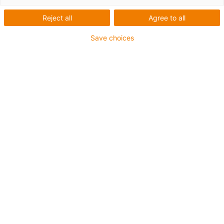
mâle, droit, OUT : M12, à 5
pôles, femelle, droit
Reject all
Agree to all
Save choices
igus-icon-lup
• Profibus
- Pour les applications de chaînes d'énergie
- Gaine extérieure en PVC
- Facteur de flexion 12,5xd
- Écran total
- résistant à l'huile & ignifugé