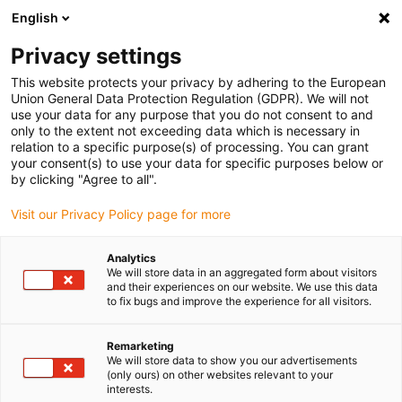
English
(0)
Privacy settings
igus-icon-arrow-right
igus-icon-arrow-right
igus-icon-arrow-right
Accueil
Câbles pour chaînes porte-câbles
Câbles confectionnés
This website protects your privacy by adhering to the European
igus-icon-arrow-right
igus-icon-arrow-right
igus-icon-arrow-right
Câbles réseau
Profibus
Câbles Profibus confectionnés, PVC,
Union General Data Protection Regulation (GDPR). We will not
connecteur A : Phoenix Contact SUB-D, à 9 pôles, mâle, connecteur final 90°
use your data for any purpose that you do not consent to and
connecteur B : Phoenix Contact IN : M12 à 5 pôles, mâle, droit, OUT : M12, à 5 pôles,
only to the extent not exceeding data which is necessary in
femelle, droit
relation to a specific purpose(s) of processing. You can grant
your consent(s) to use your data for specific purposes below or
Câbles Profibus
by clicking "Agree to all".
confectionnés, PVC,
Visit our Privacy Policy page for more
connecteur A : Phoenix
Analytics
Contact SUB-D, à 9 pôles,
We will store data in an aggregated form about visitors
and their experiences on our website. We use this data
mâle, connecteur final 90°
to fix bugs and improve the experience for all visitors.
connecteur B : Phoenix
Remarketing
Contact IN : M12 à 5 pôles,
We will store data to show you our advertisements
(only ours) on other websites relevant to your
interests.