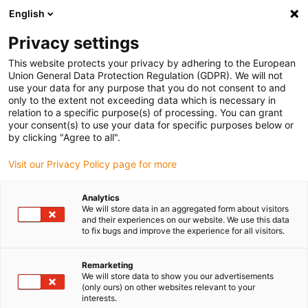
English
(0)
Privacy settings
igus-icon-arrow-right
igus-icon-arrow-right
igus-icon-arrow-right
Accueil
Câbles pour chaînes porte-câbles
Câbles confectionnés
This website protects your privacy by adhering to the European
igus-icon-arrow-right
igus-icon-arrow-right
igus-icon-arrow-right
Câbles réseau
Câble fibres optiques
Fibre optique en PVC | Fibre
Union General Data Protection Regulation (GDPR). We will not
de verre, connecteur A : ST, connecteur B : LC
use your data for any purpose that you do not consent to and
only to the extent not exceeding data which is necessary in
Fibre optique en PVC | Fibre de
relation to a specific purpose(s) of processing. You can grant
your consent(s) to use your data for specific purposes below or
verre, connecteur A : ST,
by clicking "Agree to all".
connecteur B : LC
Visit our Privacy Policy page for more
Analytics
We will store data in an aggregated form about visitors
and their experiences on our website. We use this data
to fix bugs and improve the experience for all visitors.
Remarketing
We will store data to show you our advertisements
igus-icon-lupe
igus-icon-lupe
(only ours) on other websites relevant to your
interests.