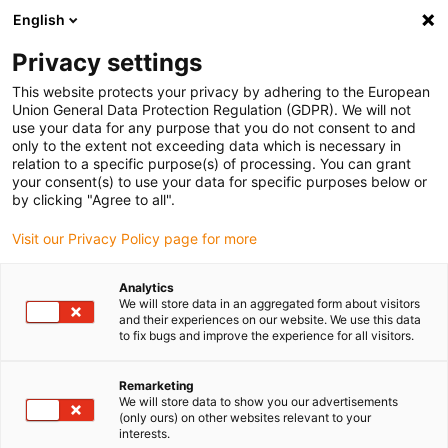
English
(0)
Privacy settings
igus-icon-arrow-right
igus-icon-arrow-right
igus-icon-arrow-right
Accueil
Câbles pour chaînes porte-câbles
Câbles confectionnés
This website protects your privacy by adhering to the European
igus-icon-arrow-right
igus-icon-arrow-right
igus-icon-arrow-right
Câbles réseau
Ethernet
Câbles Ethernet industriel, PUR,
Union General Data Protection Regulation (GDPR). We will not
connecteur A : M12 codé d mâle droit, connecteur B : M12 codé d mâle droit, 12,5 x
use your data for any purpose that you do not consent to and
d
only to the extent not exceeding data which is necessary in
relation to a specific purpose(s) of processing. You can grant
Câbles Ethernet industriel,
your consent(s) to use your data for specific purposes below or
by clicking "Agree to all".
PUR, connecteur A : M12 codé
Visit our Privacy Policy page for more
d mâle droit, connecteur B :
M12 codé d mâle droit, 12,5 x
Analytics
We will store data in an aggregated form about visitors
d
and their experiences on our website. We use this data
to fix bugs and improve the experience for all visitors.
Remarketing
We will store data to show you our advertisements
(only ours) on other websites relevant to your
interests.