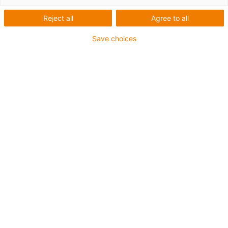
Reject all
Agree to all
Save choices
igus-icon-lup
Pour sollicitations moyennes
Gaine extérieure en PUR
Blindage général
Résistance aux réfrigérants
Résistant aux entailles
Résistance aux huiles (selon DIN EN 50363-10-2)
Non propagateur de flamme
Sans PVC
Résistance à l'hydrolyse et aux microbes
Résistance aux UV