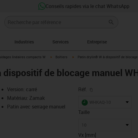
Conseils rapides via le chat WhatsApp
Industries
Services
Entreprise
-icon-arrow-right
igus-icon-arrow-right
igus-icon-arrow-right
idages linéaires compacts W
Boîtiers
Patin drylin® W à dispositif de bloc
à dispositif de blocage manuel 
igus-icon-copy-clipb
Version: carré
Réf.
Matériau: Zamak
igus-icon-lieferzeit
WHKAQ-10
Patin avec serrage manuel
Taille
-icon-lupe
-icon-lupe
10
Vx [mm]