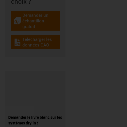
choix ?
Demander un
échantillon
igus-icon-gratismuster
gratuit
Télécharger les
igus-icon-cad-dateien
données CAO
Demander le livre blanc sur les
systèmes drylin !