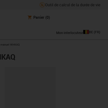
Outil de calcul de la durée de vie
Panier
(0)
BE
(
FR
)
Mon interlocuteur
age manuel WHKAQ
WHKAQ
oard