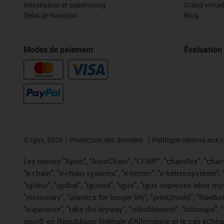
Installation et supervising
Stand virtue
Délai de livraison
Blog
Modes de paiement
Évaluation
©
igus, 2026
Protection des données
Politique relative aux 
Les termes "Apiro", "AutoChain", "CFRIP", "chainflex", "chaing
"e-chain", "e-chain systems", "e-ketten", "e-kettensysteme", "e
"iglidur", "igubal", "igumid", "igus", "igus improves what mo
"motionary", "plastics for longer life", "print2mold", "Rawbo
"superwise", "take the dryway", "tribofilament", "tribotape",
igus® en République fédérale d'Allemagne et le cas échéan