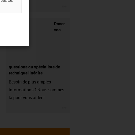
websites
igus-icon-3arrow
Poser
vos
questions au spécialiste de
technique linéaire
Besoin de plus amples
informations ? Nous sommes
là pour vous aider !
igus-icon-3arrow