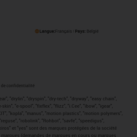
Langue:
Français
Pays:
België
de confidentialité
r", "drylin", "dryspin", "dry-tech", "dryway", "easy chain",
", "e-spool", "fixflex", "flizz", "i.Cee", "ibow", "igear",
eKIT", "kopla", "manus", "motion plastics", "motion polymers",
"reguse", "robolink", "Rohbot", "savfe", "speedigus",
, "xiros" et "yes" sont des marques protégées de la société
ive de marques (demandes de marques en cours ou marques