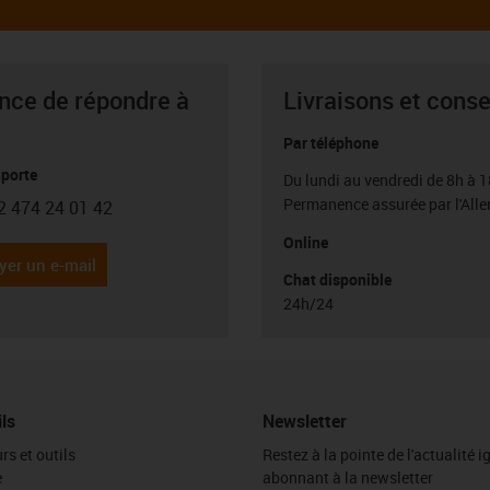
ance de répondre à
Livraisons et conse
Par téléphone
porte
Du lundi au vendredi de 8h à 1
Permanence assurée par l'All
2 474 24 01 42
con-phone
Online
yer un e-mail
Chat disponible
24h/24
ils
Newsletter
rs et outils
Restez à la pointe de l'actualité 
e
abonnant à la newsletter