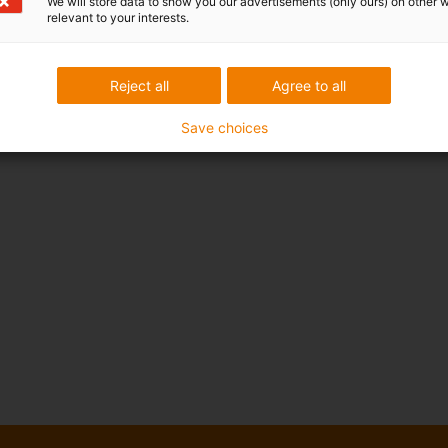
We will store data to show you our advertisements (only ours) on other 
relevant to your interests.
Reject all
Agree to all
Save choices