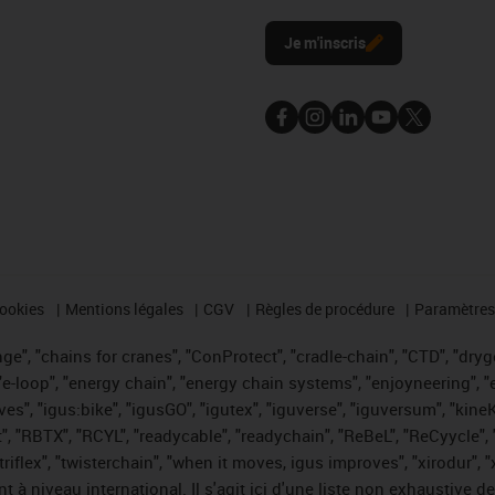
l
Je m'inscris
cookies
Mentions légales
CGV
Règles de procédure
Paramètres 
e", "chains for cranes", "ConProtect", "cradle-chain", "CTD", "drygea
-loop", "energy chain", "energy chain systems", "enjoyneering", "e-skin
ves", "igus:bike", "igusGO", "igutex", "iguverse", "iguversum", "kin
t", "RBTX", "RCYL", "readycable", "readychain", "ReBeL", "ReCyycle", 
 "triflex", "twisterchain", "when it moves, igus improves", "xirodur"
t à niveau international. Il s'agit ici d'une liste non exhaust