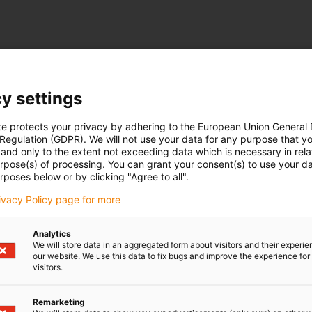
y settings
te protects your privacy by adhering to the European Union General
 Regulation (GDPR). We will not use your data for any purpose that y
and only to the extent not exceeding data which is necessary in relat
urpose(s) of processing. You can grant your consent(s) to use your da
rposes below or by clicking "Agree to all".
rivacy Policy page for more
Analytics
We will store data in an aggregated form about visitors and their experi
our website. We use this data to fix bugs and improve the experience for 
visitors.
Remarketing