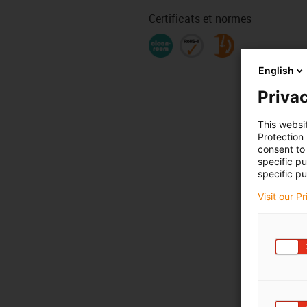
Certificats et normes
English
Privac
This websi
Protection
consent to 
specific p
specific pu
Visit our P