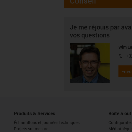
Conseil
Je me réjouis par av
vos questions
Wim La
+3
igus-i
Envo
Produits & Services
Boîte à out
Échantillons et journées techniques
Configurateu
Projets sur mesure
Médiathèqu