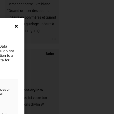
Demander notre livre blanc
"Quand utiliser des douille
linéaire en polymères et quand
utiliser des guidage linéaire à
billes ?" (en anglais)
igus-icon-3arrow
 Data
ou do not
Boîte
ion to a
ta for
ences on
d'échantillons drylin W
all
Commandez ici votre box
d’échantillons drylin W
gratuite !