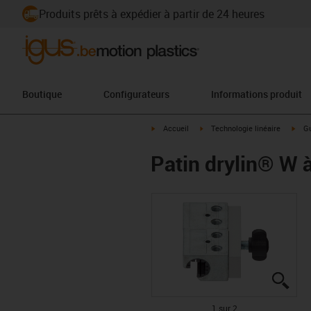
Produits prêts à expédier à partir de 24 heures
Boutique
Configurateurs
Informations produit
igus-icon-arrow-right
igus-icon-arrow-right
igus
Accueil
Technologie linéaire
Gu
Patin drylin® W 
igus
igus
1 sur 2