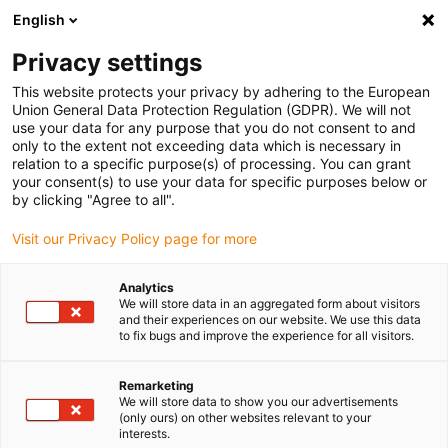
English
(0)
Privacy settings
igus-icon-arrow-right
igus-icon-arrow-right
igus-icon-arrow-right
igus-icon-
Accueil
Technologie d'entraînement
Moteurs électriques
This website protects your privacy by adhering to the European
igus-icon-arrow-right
Moteurs pas à pas ST
drylin® Moteur pas à pas « E » en version haute
Union General Data Protection Regulation (GDPR). We will not
performance, connecteur Molex avec câble de raccordement et codeur, NEMA 24
use your data for any purpose that you do not consent to and
only to the extent not exceeding data which is necessary in
drylin® Moteur pas à pas « E »
relation to a specific purpose(s) of processing. You can grant
your consent(s) to use your data for specific purposes below or
en version haute performance,
by clicking "Agree to all".
connecteur Molex avec câble
Visit our Privacy Policy page for more
de raccordement et codeur,
Analytics
NEMA 24
We will store data in an aggregated form about visitors
and their experiences on our website. We use this data
to fix bugs and improve the experience for all visitors.
Remarketing
We will store data to show you our advertisements
(only ours) on other websites relevant to your
interests.