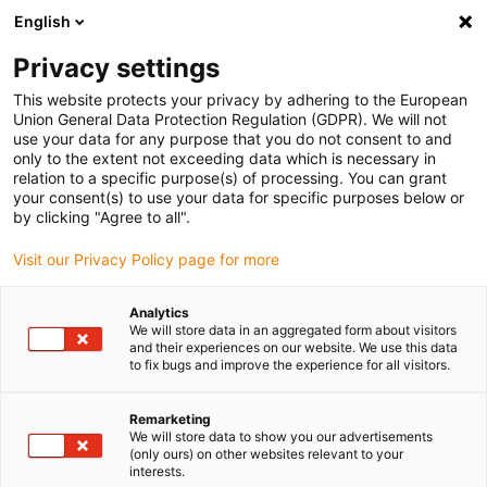
English
(0)
Privacy settings
igus-icon-arrow-right
igus-icon-arrow-right
igus-icon-arrow-right
igus-icon-
Accueil
Technologie d'entraînement
Moteurs électriques
This website protects your privacy by adhering to the European
igus-icon-arrow-right
igus-icon-arrow-right
Moteurs pas à pas ST
Moteurs pas à pas pour arbres
Moteur pas à pas
Union General Data Protection Regulation (GDPR). We will not
drylin® E avec connecteur, codeur et frein, NEMA 24
use your data for any purpose that you do not consent to and
only to the extent not exceeding data which is necessary in
Moteur pas à pas drylin® E
relation to a specific purpose(s) of processing. You can grant
your consent(s) to use your data for specific purposes below or
avec connecteur, codeur et
by clicking "Agree to all".
frein, NEMA 24
Visit our Privacy Policy page for more
Analytics
We will store data in an aggregated form about visitors
and their experiences on our website. We use this data
to fix bugs and improve the experience for all visitors.
Remarketing
We will store data to show you our advertisements
igus-icon-lupe
igus-icon-lupe
igus-icon-lupe
igus-icon-lupe
(only ours) on other websites relevant to your
interests.