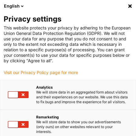
English
(0)
Privacy settings
igus-icon-arrow-right
igus-icon-arrow-right
igus-icon-arrow-right
igus-icon-
Accueil
Technologie d'entraînement
Moteurs électriques
This website protects your privacy by adhering to the European
igus-icon-arrow-right
igus-icon-arrow-right
Moteurs pas à pas ST
Moteurs pas à pas pour arbres
Moteur pas à pas
Union General Data Protection Regulation (GDPR). We will not
drylin® E avec connecteur et codeur, NEMA 23
use your data for any purpose that you do not consent to and
only to the extent not exceeding data which is necessary in
Moteur pas à pas drylin® E
relation to a specific purpose(s) of processing. You can grant
your consent(s) to use your data for specific purposes below or
avec connecteur et codeur,
by clicking "Agree to all".
NEMA 23
Visit our Privacy Policy page for more
Analytics
Standard
We will store data in an aggregated form about visitors
and their experiences on our website. We use this data
to fix bugs and improve the experience for all visitors.
Remarketing
We will store data to show you our advertisements
igus-icon-lupe
igus-icon-lupe
igus-icon-lupe
igus-icon-lupe
igus-icon-lupe
(only ours) on other websites relevant to your
interests.