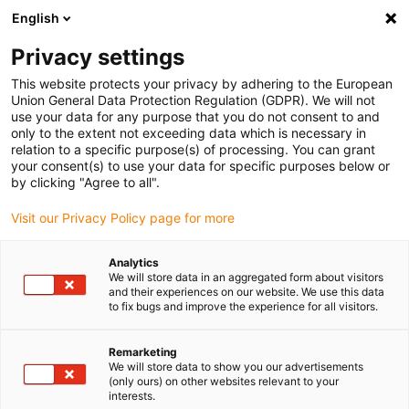
English
(0)
Privacy settings
igus-icon-arrow-right
igus-icon-arrow-right
igus-icon-arrow-right
Accueil
Câbles pour chaînes porte-câbles
Câbles confectionnés
This website protects your privacy by adhering to the European
igus-icon-arrow-right
igus-icon-arrow-right
Câble moteur au standard fabricant
peut être utilisé avec Allen Bradley
Union General Data Protection Regulation (GDPR). We will not
igus-icon-arrow-right
Câble de puissance pour moteurs readycable® adapté à Allen Bradley 2090-
use your data for any purpose that you do not consent to and
CPWM4DF-16AFxx, câble de base TPE 7,5 x d, retardateur de flamme
only to the extent not exceeding data which is necessary in
relation to a specific purpose(s) of processing. You can grant
Câble de puissance pour
your consent(s) to use your data for specific purposes below or
by clicking "Agree to all".
moteurs readycable® adapté à
Visit our Privacy Policy page for more
Allen Bradley 2090-
CPWM4DF-16AFxx, câble de
Analytics
We will store data in an aggregated form about visitors
base TPE 7,5 x d, retardateur
and their experiences on our website. We use this data
to fix bugs and improve the experience for all visitors.
de flamme
Remarketing
We will store data to show you our advertisements
(only ours) on other websites relevant to your
interests.