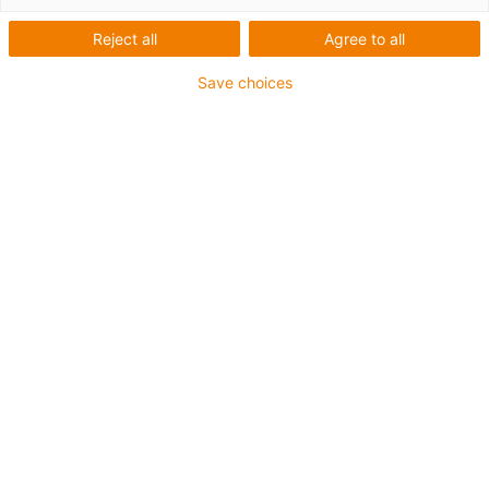
Reject all
Agree to all
Save choices
igus-icon-lup
Pour les sollicitations très élevées
Gaine extérieure en TPE
Blindage général
Résistance à l'hydrolyse et aux microbes
Non propagateur de flamme
Sans silicone
Résistance aux UV : Elevée
Résistant aux huiles (selon DIN EN 60811-404),
résistant aux huiles biologiques (testé selon VDMA