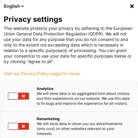
English
(0)
Privacy settings
igus-icon-arrow-right
igus-icon-arrow-right
igus-icon-arrow-right
Accueil
Câbles pour chaînes porte-câbles
Câbles confectionnés
This website protects your privacy by adhering to the European
igus-icon-arrow-right
igus-icon-arrow-right
Câble moteur au standard fabricant
peut être utilisé avec Siemens
Union General Data Protection Regulation (GDPR). We will not
igus-icon-arrow-right
Câble de puissance readycable® selon les standards Siemens 6FX_002-
use your data for any purpose that you do not consent to and
5CQ38, câble prolongateur TPE 7,5 x d
only to the extent not exceeding data which is necessary in
relation to a specific purpose(s) of processing. You can grant
Câble de puissance
your consent(s) to use your data for specific purposes below or
by clicking "Agree to all".
readycable® selon les
Visit our Privacy Policy page for more
standards Siemens 6FX_002-
5CQ38, câble prolongateur
Analytics
We will store data in an aggregated form about visitors
TPE 7,5 x d
and their experiences on our website. We use this data
to fix bugs and improve the experience for all visitors.
Remarketing
We will store data to show you our advertisements
(only ours) on other websites relevant to your
interests.