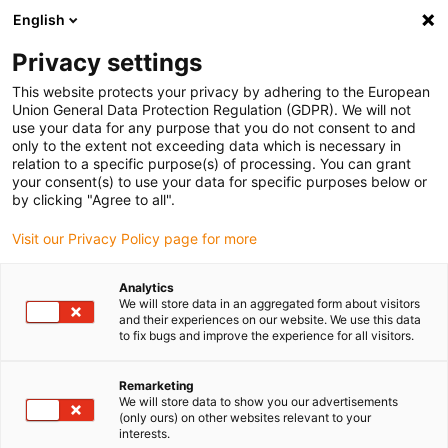
English
(0)
Privacy settings
igus-icon-arrow-right
igus-icon-arrow-right
igus-icon-arrow-right
Accueil
Câbles pour chaînes porte-câbles
Câbles confectionnés
This website protects your privacy by adhering to the European
igus-icon-arrow-right
igus-icon-arrow-right
Câble moteur au standard fabricant
peut être utilisé avec Siemens
Union General Data Protection Regulation (GDPR). We will not
igus-icon-arrow-right
Câble de puissance readycable® selon les standards Siemens 6FX_002-
use your data for any purpose that you do not consent to and
5CQ61, câble de base TPE 7,5 x d
only to the extent not exceeding data which is necessary in
relation to a specific purpose(s) of processing. You can grant
Câble de puissance
your consent(s) to use your data for specific purposes below or
by clicking "Agree to all".
readycable® selon les
Visit our Privacy Policy page for more
standards Siemens 6FX_002-
5CQ61, câble de base TPE 7,5
Analytics
We will store data in an aggregated form about visitors
x d
and their experiences on our website. We use this data
to fix bugs and improve the experience for all visitors.
Remarketing
We will store data to show you our advertisements
(only ours) on other websites relevant to your
interests.