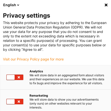
English
(0)
Privacy settings
igus-icon-arrow-right
igus-icon-arrow-right
igus-icon-arrow-right
Accueil
Câbles pour chaînes porte-câbles
Câbles confectionnés
This website protects your privacy by adhering to the European
igus-icon-arrow-right
igus-icon-arrow-right
Câble moteur au standard fabricant
peut être utilisé avec Siemens
Union General Data Protection Regulation (GDPR). We will not
igus-icon-arrow-right
Câble de puissance readycable® selon les standards Siemens 6FX_002-
use your data for any purpose that you do not consent to and
5CS52, câble de base TPE 7,5 x d
only to the extent not exceeding data which is necessary in
relation to a specific purpose(s) of processing. You can grant
Câble de puissance
your consent(s) to use your data for specific purposes below or
by clicking "Agree to all".
readycable® selon les
Visit our Privacy Policy page for more
standards Siemens 6FX_002-
5CS52, câble de base TPE 7,5
Analytics
We will store data in an aggregated form about visitors
x d
and their experiences on our website. We use this data
to fix bugs and improve the experience for all visitors.
Remarketing
We will store data to show you our advertisements
(only ours) on other websites relevant to your
interests.